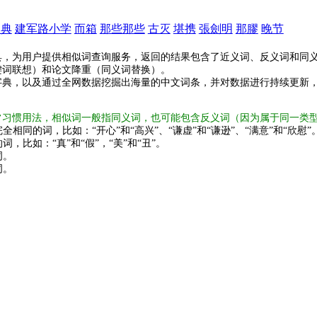
盛典
建军路小学
而箱
那些那些
古灭
堪携
張劍明
那膠
晚节
具，为用户提供相似词查询服务，返回的结果包含了近义词、反义词和同
键词联想）和论文降重（同义词替换）。
字典，以及通过全网数据挖掘出海量的中文词条，并对数据进行持续更新
常习惯用法，相似词一般指同义词，也可能包含反义词（因为属于同一类
全相同的词，比如：“开心”和“高兴”、“谦虚”和“谦逊”、“满意”和“欣慰”
词，比如：“真”和“假”，“美”和“丑”。
词。
词。