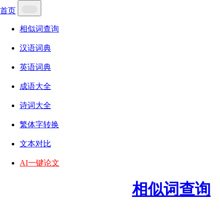
首页
相似词查询
汉语词典
英语词典
成语大全
诗词大全
繁体字转换
文本对比
AI一键论文
相似词查询