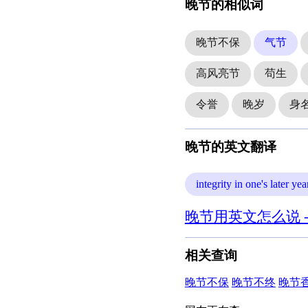
晚节的相似词
晚节不保
气节
高风亮节
苟生
令誉
晚岁
身
晚节的英文翻译
integrity in one's later yea
晚节用英文怎么说 
相关查询
晚节不保
晚节不终
晚节