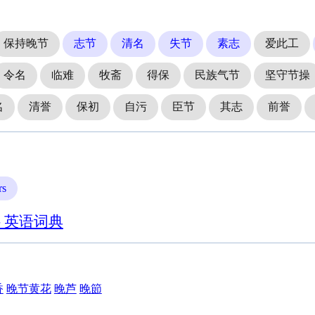
保持晚节
志节
清名
失节
素志
爱此工
令名
临难
牧斋
得保
民族气节
坚守节操
名
清誉
保初
自污
臣节
其志
前誉
rs
- 英语词典
香
晚节黄花
晚芦
晚節