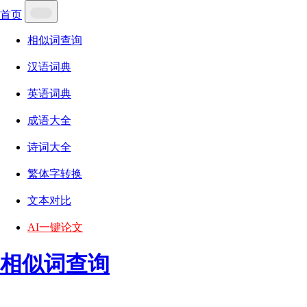
首页
相似词查询
汉语词典
英语词典
成语大全
诗词大全
繁体字转换
文本对比
AI一键论文
相似词查询