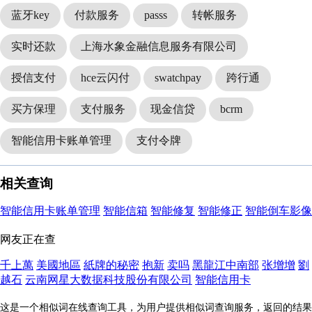
蓝牙key
付款服务
passs
转帐服务
实时还款
上海水象金融信息服务有限公司
授信支付
hce云闪付
swatchpay
跨行通
买方保理
支付服务
现金信贷
bcrm
智能信用卡账单管理
支付令牌
相关查询
智能信用卡账单管理
智能信箱
智能修复
智能修正
智能倒车影像
网友正在查
千上萬
美國地區
紙牌的秘密
抱新
卖吗
黑龍江中南部
张增增
劉
越石
云南网星大数据科技股份有限公司
智能信用卡
这是一个相似词在线查询工具，为用户提供相似词查询服务，返回的结果