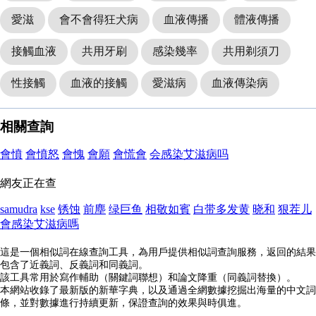
愛滋
會不會得狂犬病
血液傳播
體液傳播
接觸血液
共用牙刷
感染幾率
共用剃須刀
性接觸
血液的接觸
愛滋病
血液傳染病
相關查詢
會憤
會憤怒
會愧
會願
會慌會
会感染艾滋病吗
網友正在查
samudra
kse
锈蚀
前塵
绿巨鱼
相敬如賓
白带多发黄
晓和
狠茬儿
會感染艾滋病嗎
這是一個相似詞在線查詢工具，為用戶提供相似詞查詢服務，返回的結果
包含了近義詞、反義詞和同義詞。
該工具常用於寫作輔助（關鍵詞聯想）和論文降重（同義詞替換）。
本網站收錄了最新版的新華字典，以及通過全網數據挖掘出海量的中文詞
條，並對數據進行持續更新，保證查詢的效果與時俱進。