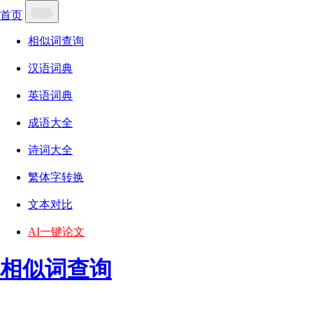
首页
相似词查询
汉语词典
英语词典
成语大全
诗词大全
繁体字转换
文本对比
AI一键论文
相似词查询