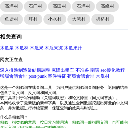
高坪村
石门村
高田村
石坪村
高峰村
鱼塘村
坪村
小水村
大湾村
拱桥村
相关查询
木瓜条
木瓜林
木瓜果
木瓜果冻
木瓜果汁
网友正在查
深入推進制造業結構調整
克隆出租车
不准备
圍讓
seo優化教程
猴場會議會址
post-punk
事件特征
苟壩會議會址
木瓜村
这是一个相似词在线查询工具，为用户提供相似词查询服务，返回的结果
包含了近义词、反义词和同义词。
该工具常用于写作辅助（关键词联想）和论文降重（同义词替换）。
本网站收录了最新版的新华字典，以及通过全网数据挖掘出海量的中文词
条，并对数据进行持续更新，保证查询的效果与时俱进。
什么是相似词？
相似，指类似的意思，按日常习惯用法，相似词一般指同义词，也可能包
含反义词（因为属于同一类型的词语）。