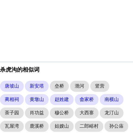
杀虎沟的相似词
唐坡山
新安塔
垒桥
渤河
竖营
蔺相祠
黄墩山
赵姓建
畲家桥
南横山
茶子园
肖功益
穆公桥
大西寨
龙汀山
瓦屋湾
鹿溪桥
姑嫂山
二郎峪村
孙公庙