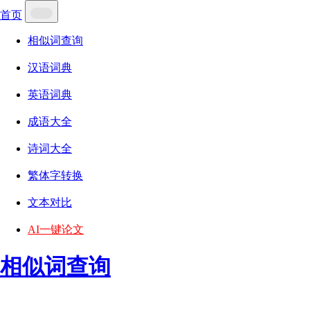
首页
相似词查询
汉语词典
英语词典
成语大全
诗词大全
繁体字转换
文本对比
AI一键论文
相似词查询