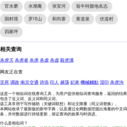
官水磨
水潮庵
张安河
翁牛特旗地名志
因村境
罗垟山
和尚寨
黄道泉
伏道村
四家坪
相关查询
杀虎灭
杀虎者
杀虏
杀虐
杀虚
殺虎溝
网友正在查
災死
调政
南京交通
诗添
印人
越荡
妃來
機械觸點
湿印
杀虎沟
这是一个相似词在线查询工具，为用户提供相似词查询服务，返回的结果
包含了近义词、反义词和同义词。
该工具常用于写作辅助（关键词联想）和论文降重（同义词替换）。
本网站收录了最新版的新华字典，以及通过全网数据挖掘出海量的中文词
条，并对数据进行持续更新，保证查询的效果与时俱进。
什么是相似词？