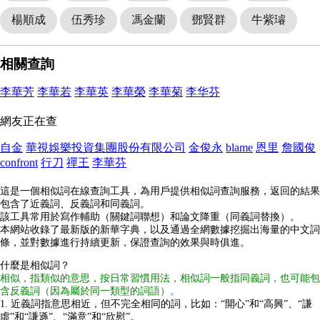
楊順成
伍秀珍
馮金蘭
鄧賢群
牛紫璿
相關查詢
李華芳
李華若
李華英
李華榮
李華菊
李华芬
網友正在查
自金
華視娛樂投資集團股份有限公司
金俊永
blame
恩里
詹國俊
confront
行刀
禪王
李華芬
這是一個相似詞在線查詢工具，為用戶提供相似詞查詢服務，返回的結果
包含了近義詞、反義詞和同義詞。
該工具常用於寫作輔助（關鍵詞聯想）和論文降重（同義詞替換）。
本網站收錄了最新版的新華字典，以及通過全網數據挖掘出海量的中文詞
條，並對數據進行持續更新，保證查詢的效果與時俱進。
什麼是相似詞？
相似，指類似的意思，按日常習慣用法，相似詞一般指同義詞，也可能包
含反義詞（因為屬於同一類型的詞語）。
1. 近義詞指意思相近，但不完全相同的詞，比如：“開心”和“高興”、“謙
虛”和“謙遜”、“滿意”和“欣慰”。