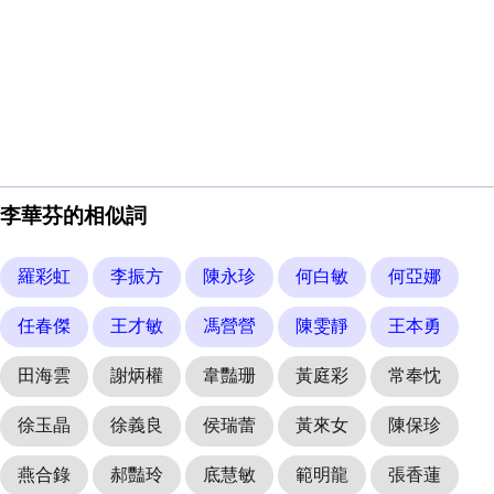
李華芬的相似詞
羅彩虹
李振方
陳永珍
何白敏
何亞娜
任春傑
王才敏
馮營營
陳雯靜
王本勇
田海雲
謝炳權
韋豔珊
黃庭彩
常奉忱
徐玉晶
徐義良
侯瑞蕾
黃來女
陳保珍
燕合錄
郝豔玲
底慧敏
範明龍
張香蓮