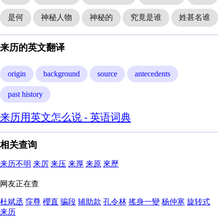
是何
神秘人物
神秘的
究竟是谁
姓甚名谁
来历的英文翻译
origin
background
source
antecedents
past history
来历用英文怎么说 - 英语词典
相关查询
来历不明
来厉
来压
来厚
来原
來歷
网友正在查
杜斌丞
窪尊
櫻直
骗段
辅助款
孔令林
搖身一變
杨仲寒
旋转式
来历