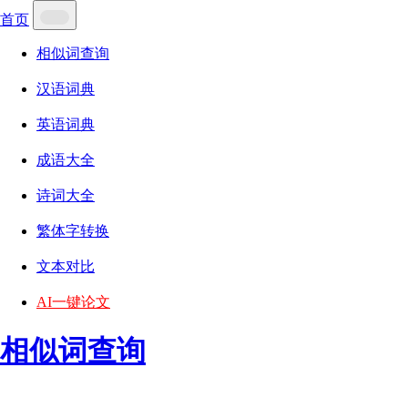
首页
相似词查询
汉语词典
英语词典
成语大全
诗词大全
繁体字转换
文本对比
AI一键论文
相似词查询