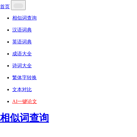
首页
相似词查询
汉语词典
英语词典
成语大全
诗词大全
繁体字转换
文本对比
AI一键论文
相似词查询