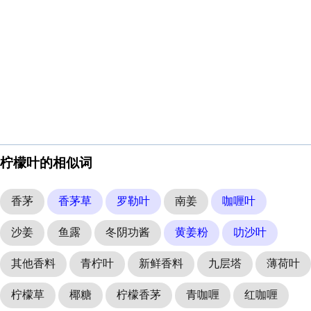
柠檬叶的相似词
香茅
香茅草
罗勒叶
南姜
咖喱叶
沙姜
鱼露
冬阴功酱
黄姜粉
叻沙叶
其他香料
青柠叶
新鲜香料
九层塔
薄荷叶
柠檬草
椰糖
柠檬香茅
青咖喱
红咖喱