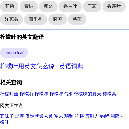
罗勒
泰椒
椰浆
香兰叶
干葱
香茅叶
红葱头
百里香
莳萝
芫茜
柠檬叶的英文翻译
lemon leaf
柠檬叶用英文怎么说 - 英语词典
相关查询
柠檬叶丝
柠檬听
柠檬味
柠檬味汽水
柠檬味的夏天
檸檬葉
网友正在查
五味子
語蹇
促進就業人數
军未
瑞骑
眸横
五夥人
钩锚
和隆
柠
檬叶