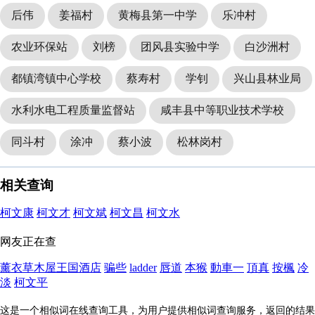
后伟
姜福村
黄梅县第一中学
乐冲村
农业环保站
刘榜
团风县实验中学
白沙洲村
都镇湾镇中心学校
蔡寿村
学钊
兴山县林业局
水利水电工程质量监督站
咸丰县中等职业技术学校
同斗村
涂冲
蔡小波
松林岗村
相关查询
柯文康
柯文才
柯文斌
柯文昌
柯文水
网友正在查
薰衣草木屋王国酒店
骗些
ladder
唇道
本猴
動車一
頂真
按楓
冷
淡
柯文平
这是一个相似词在线查询工具，为用户提供相似词查询服务，返回的结果