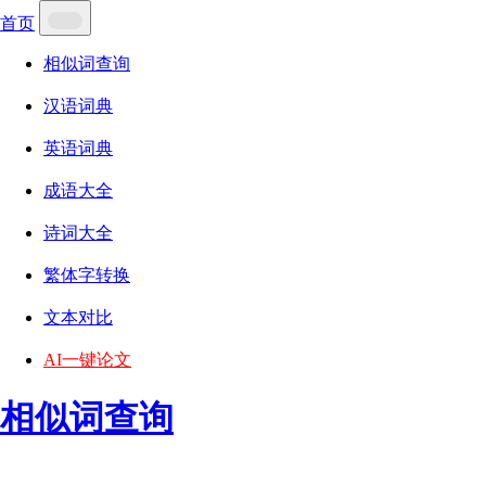
首页
相似词查询
汉语词典
英语词典
成语大全
诗词大全
繁体字转换
文本对比
AI一键论文
相似词查询