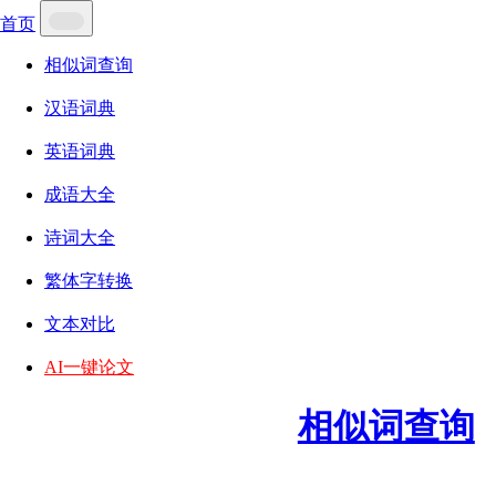
首页
相似词查询
汉语词典
英语词典
成语大全
诗词大全
繁体字转换
文本对比
AI一键论文
相似词查询