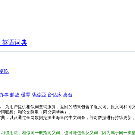
- 英语词典
桌吃
办事
趁敌
暖霁
薩緹亞
台钻床
桌台
具，为用户提供相似词查询服务，返回的结果包含了近义词、反义词和同
键词联想）和论文降重（同义词替换）。
字典，以及通过全网数据挖掘出海量的中文词条，并对数据进行持续更新
常习惯用法，相似词一般指同义词，也可能包含反义词（因为属于同一类