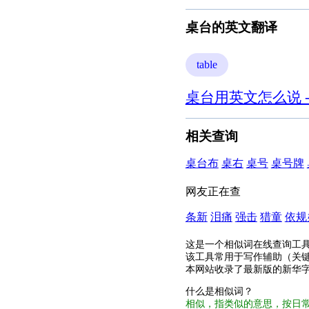
桌台的英文翻译
table
桌台用英文怎么说 
相关查询
桌台布
桌右
桌号
桌号牌
网友正在查
条新
泪痛
强击
猎童
依规
这是一个相似词在线查询工
该工具常用于写作辅助（关
本网站收录了最新版的新华
什么是相似词？
相似，指类似的意思，按日