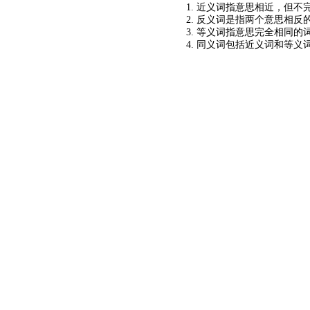
1. 近义词指意思相近，但不完
2. 反义词是指两个意思相反的
3. 等义词指意思完全相同的
4. 同义词包括近义词和等义