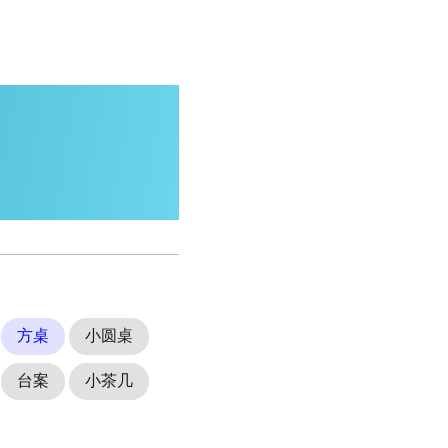
方桌
小圆桌
台案
小茶几