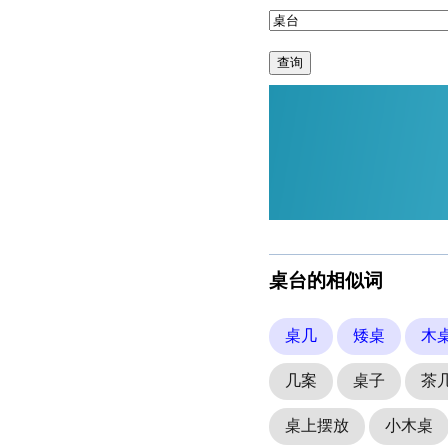
查询
桌台的相似词
桌几
矮桌
木
几案
桌子
茶
桌上摆放
小木桌