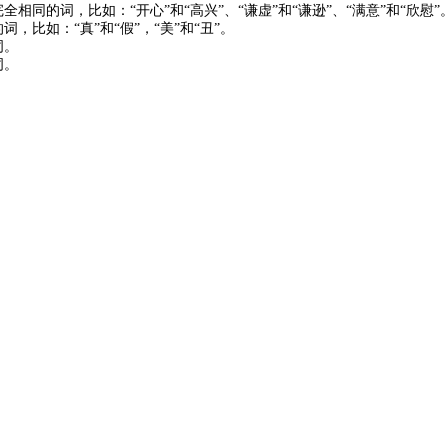
全相同的词，比如：“开心”和“高兴”、“谦虚”和“谦逊”、“满意”和“欣慰”
词，比如：“真”和“假”，“美”和“丑”。
词。
词。