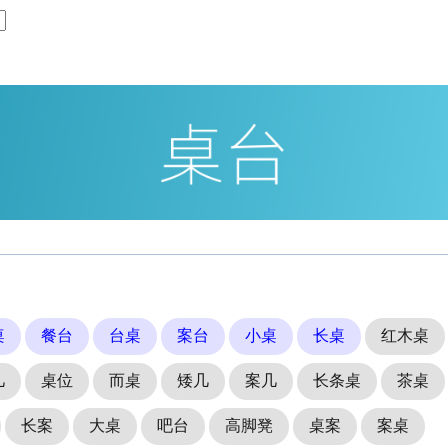
桌
餐台
台桌
案台
小桌
长桌
红木桌
几
桌位
而桌
矮几
案几
长条桌
茶桌
长案
大桌
吧台
高脚凳
桌案
案桌