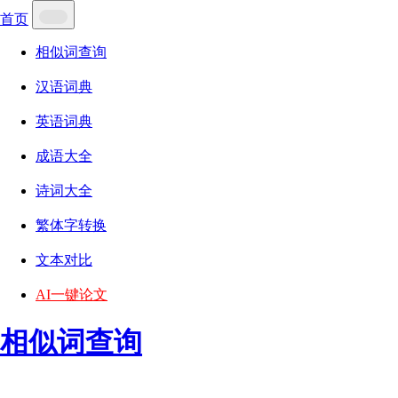
首页
相似词查询
汉语词典
英语词典
成语大全
诗词大全
繁体字转换
文本对比
AI一键论文
相似词查询