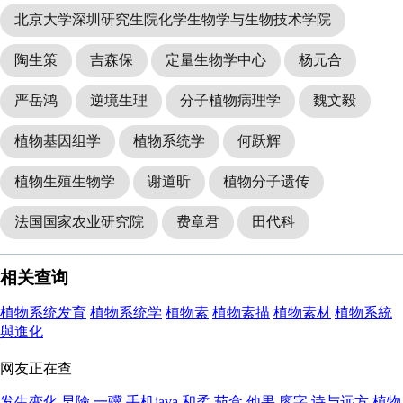
北京大学深圳研究生院化学生物学与生物技术学院
陶生策
吉森保
定量生物学中心
杨元合
严岳鸿
逆境生理
分子植物病理学
魏文毅
植物基因组学
植物系统学
何跃辉
植物生殖生物学
谢道昕
植物分子遗传
法国国家农业研究院
费章君
田代科
相关查询
植物系统发育
植物系统学
植物素
植物素描
植物素材
植物系統
與進化
网友正在查
发生变化
早險
一骥
手机java
和柔
茄盒
他果
廖字
诗与远方
植物