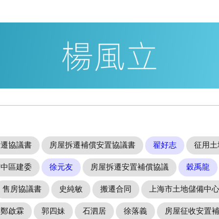
拆遷協議書
房屋拆遷補償安置協議書
翟好志
征用土
市中區建委
徐元友
房屋拆遷安置補償協議
穀禹龍
售房協議書
史純敏
搬遷合同
上海市土地儲備中
鄭啟霖
郭四妹
石泗居
徐落義
房屋征收安置