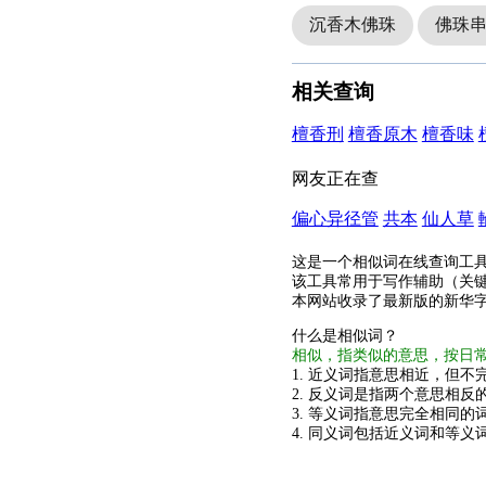
沉香木佛珠
佛珠
相关查询
檀香刑
檀香原木
檀香味
网友正在查
偏心异径管
共本
仙人草
这是一个相似词在线查询工
该工具常用于写作辅助（关
本网站收录了最新版的新华
什么是相似词？
相似，指类似的意思，按日
1. 近义词指意思相近，但不完
2. 反义词是指两个意思相反的
3. 等义词指意思完全相同的
4. 同义词包括近义词和等义