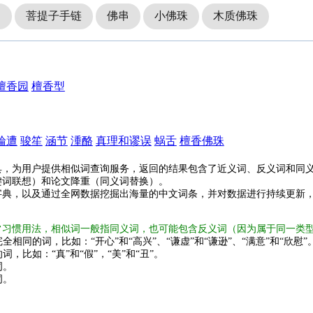
串
菩提子手链
佛串
小佛珠
木质佛珠
檀香园
檀香型
輪遭
骏笙
涵节
湩酪
真理和谬误
蜗舌
檀香佛珠
具，为用户提供相似词查询服务，返回的结果包含了近义词、反义词和同
键词联想）和论文降重（同义词替换）。
字典，以及通过全网数据挖掘出海量的中文词条，并对数据进行持续更新
常习惯用法，相似词一般指同义词，也可能包含反义词（因为属于同一类
全相同的词，比如：“开心”和“高兴”、“谦虚”和“谦逊”、“满意”和“欣慰”
词，比如：“真”和“假”，“美”和“丑”。
词。
词。