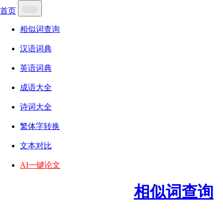
首页
相似词查询
汉语词典
英语词典
成语大全
诗词大全
繁体字转换
文本对比
AI一键论文
相似词查询