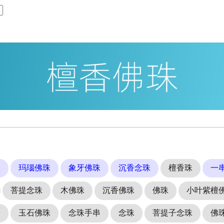
珠
玛瑙佛珠
象牙佛珠
沉香念珠
檀香珠
一
菩提念珠
木佛珠
沉香佛珠
佛珠
小叶紫檀
子
玉石佛珠
念珠手串
念珠
菩提子念珠
佛