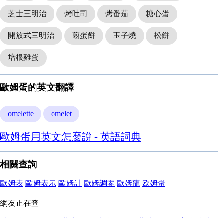
芝士三明治
烤吐司
烤番茄
糖心蛋
開放式三明治
煎蛋餅
玉子燒
松餅
培根雞蛋
歐姆蛋的英文翻譯
omelette
omelet
歐姆蛋用英文怎麼說 - 英語詞典
相關查詢
歐姆表
歐姆表示
歐姆計
歐姆調零
歐姆龍
欧姆蛋
網友正在查