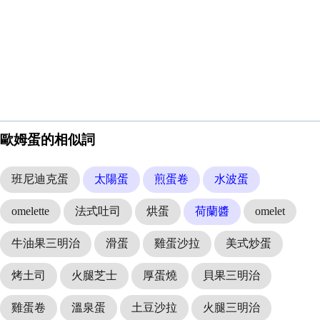
歐姆蛋的相似詞
班尼迪克蛋
太陽蛋
煎蛋卷
水波蛋
omelette
法式吐司
烘蛋
荷蘭醬
omelet
牛油果三明治
滑蛋
雞蛋沙拉
美式炒蛋
烤土司
火腿芝士
厚蛋燒
貝果三明治
雞蛋卷
溫泉蛋
土豆沙拉
火腿三明治