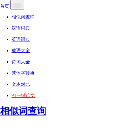
首页
相似词查询
汉语词典
英语词典
成语大全
诗词大全
繁体字转换
文本对比
AI一键论文
相似词查询