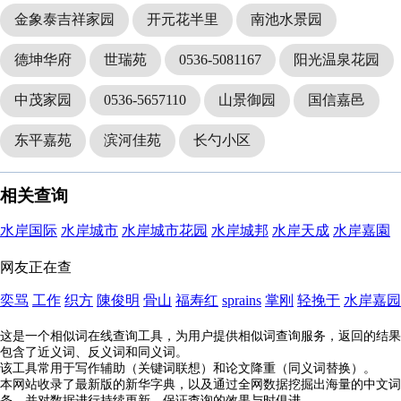
金象泰吉祥家园
开元花半里
南池水景园
德坤华府
世瑞苑
0536-5081167
阳光温泉花园
中茂家园
0536-5657110
山景御园
国信嘉邑
东平嘉苑
滨河佳苑
长勺小区
相关查询
水岸国际
水岸城市
水岸城市花园
水岸城邦
水岸天成
水岸嘉園
网友正在查
奕骂
工作
织方
陳俊明
骨山
福寿红
sprains
掌刚
轻挽于
水岸嘉园
这是一个相似词在线查询工具，为用户提供相似词查询服务，返回的结果
包含了近义词、反义词和同义词。
该工具常用于写作辅助（关键词联想）和论文降重（同义词替换）。
本网站收录了最新版的新华字典，以及通过全网数据挖掘出海量的中文词
条，并对数据进行持续更新，保证查询的效果与时俱进。