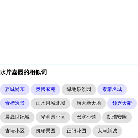
水岸嘉园的相似词
嘉城尚东
奥博家苑
绿地泉景园
泰豪名城
青桦逸景
山水泉城北城
康大新天地
领秀天衢
晨晟世纪城
光明园小区
巴塞小镇
凯瑞安园
杏坛小区
凯瑞景园
正阳花园
大河新城