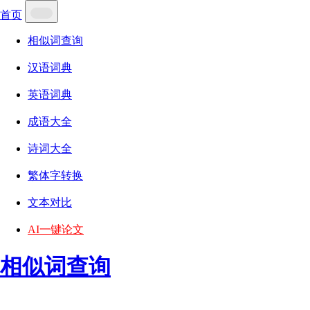
首页
相似词查询
汉语词典
英语词典
成语大全
诗词大全
繁体字转换
文本对比
AI一键论文
相似词查询