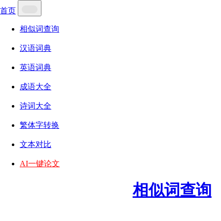
首页
相似词查询
汉语词典
英语词典
成语大全
诗词大全
繁体字转换
文本对比
AI一键论文
相似词查询