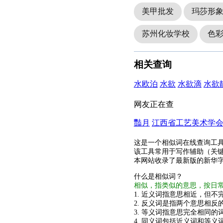
美甲批发
玛莎形
苏州化妆学校
色
相关查询
水欧泊
水欲
水欲滴
水欲
网友正在查
豔月
江西省工艺美术学
这是一个相似词在线查询工
该工具常用于写作辅助（关
本网站收录了最新版的新华
什么是相似词？
相似，指类似的意思，按日
1. 近义词指意思相近，但不完
2. 反义词是指两个意思相反的
3. 等义词指意思完全相同的
4. 同义词包括近义词和等义