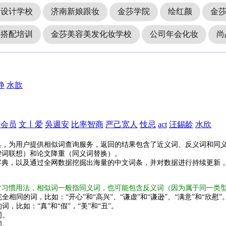
象设计学校
济南新娘跟妆
金莎学院
绘红颜
金
彩搭配培训
金莎美容美发化妆学校
公司年会化妆
尚
静
水歆
会会员
文丨爱
吳週安
比率智商
严己宽人
忮忌
act
汪錫龄
水欣
具，为用户提供相似词查询服务，返回的结果包含了近义词、反义词和同
键词联想）和论文降重（同义词替换）。
字典，以及通过全网数据挖掘出海量的中文词条，并对数据进行持续更新
常习惯用法，相似词一般指同义词，也可能包含反义词（因为属于同一类
全相同的词，比如：“开心”和“高兴”、“谦虚”和“谦逊”、“满意”和“欣慰”
词，比如：“真”和“假”，“美”和“丑”。
词。
词。