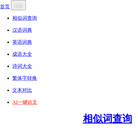
首页
相似词查询
汉语词典
英语词典
成语大全
诗词大全
繁体字转换
文本对比
AI一键论文
相似词查询