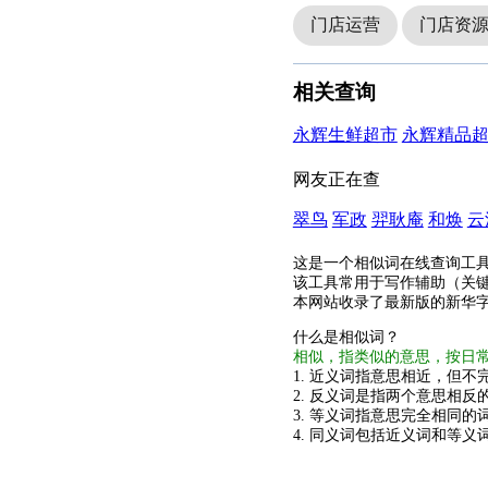
门店运营
门店资
相关查询
永辉生鲜超市
永辉精品
网友正在查
翠鸟
军政
羿耿庵
和焕
云
这是一个相似词在线查询工
该工具常用于写作辅助（关
本网站收录了最新版的新华
什么是相似词？
相似，指类似的意思，按日
1. 近义词指意思相近，但不完
2. 反义词是指两个意思相反的
3. 等义词指意思完全相同的
4. 同义词包括近义词和等义