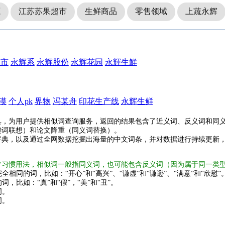
源
江苏苏果超市
生鲜商品
零售领域
上蔬永辉
超市
永辉系
永辉股份
永辉花园
永輝生鮮
漠
个人pk
界物
冯某舟
印花生产线
永辉生鲜
具，为用户提供相似词查询服务，返回的结果包含了近义词、反义词和同
键词联想）和论文降重（同义词替换）。
字典，以及通过全网数据挖掘出海量的中文词条，并对数据进行持续更新
常习惯用法，相似词一般指同义词，也可能包含反义词（因为属于同一类
全相同的词，比如：“开心”和“高兴”、“谦虚”和“谦逊”、“满意”和“欣慰”
词，比如：“真”和“假”，“美”和“丑”。
词。
词。