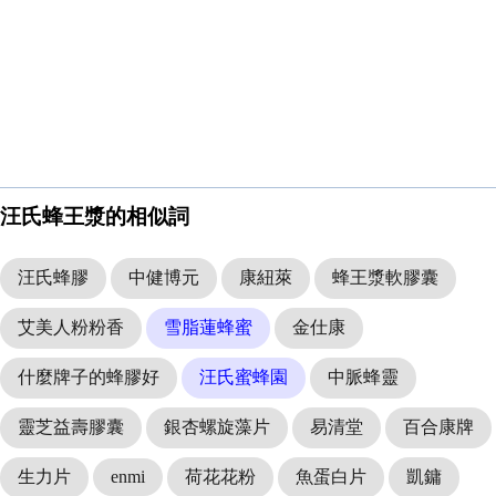
汪氏蜂王漿的相似詞
汪氏蜂膠
中健博元
康紐萊
蜂王漿軟膠囊
艾美人粉粉香
雪脂蓮蜂蜜
金仕康
什麼牌子的蜂膠好
汪氏蜜蜂園
中脈蜂靈
靈芝益壽膠囊
銀杏螺旋藻片
易清堂
百合康牌
生力片
enmi
荷花花粉
魚蛋白片
凱鏞