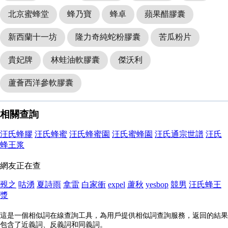
北京蜜蜂堂
蜂乃寶
蜂卓
蘋果醋膠囊
新西蘭十一坊
隆力奇純蛇粉膠囊
苦瓜粉片
貴妃牌
林蛙油軟膠囊
傑沃利
蘆薈西洋參軟膠囊
相關查詢
汪氏蜂膠
汪氏蜂蜜
汪氏蜂蜜園
汪氏蜜蜂園
汪氏通宗世譜
汪氏
蜂王浆
網友正在查
覡之
咕湧
夏詩雨
拿雷
白家衝
expel
蘆秋
yesbop
競男
汪氏蜂王
漿
這是一個相似詞在線查詢工具，為用戶提供相似詞查詢服務，返回的結果
包含了近義詞、反義詞和同義詞。