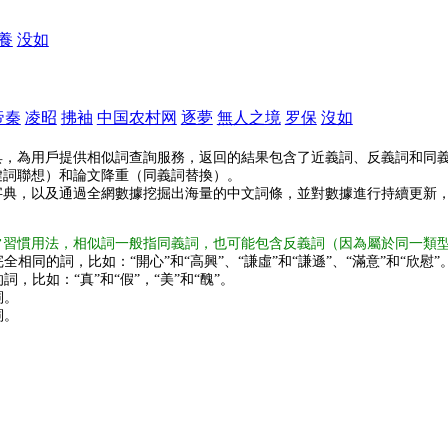
養
没如
帝秦
凌昭
拂袖
中国农村网
逐夢
無人之境
罗保
沒如
具，為用戶提供相似詞查詢服務，返回的結果包含了近義詞、反義詞和同
鍵詞聯想）和論文降重（同義詞替換）。
字典，以及通過全網數據挖掘出海量的中文詞條，並對數據進行持續更新
常習慣用法，相似詞一般指同義詞，也可能包含反義詞（因為屬於同一類
全相同的詞，比如：“開心”和“高興”、“謙虛”和“謙遜”、“滿意”和“欣慰”
詞，比如：“真”和“假”，“美”和“醜”。
詞。
詞。