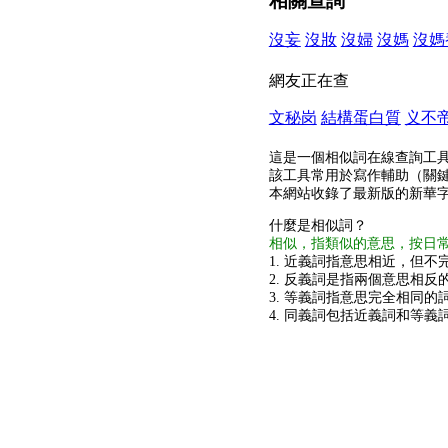
相關查詢
沒妄
沒妝
沒婦
沒媽
沒媽
網友正在查
文秘岗
結構蛋白質
义不
這是一個相似詞在線查詢工
該工具常用於寫作輔助（關
本網站收錄了最新版的新華
什麼是相似詞？
相似，指類似的意思，按日
1. 近義詞指意思相近，但不完
2. 反義詞是指兩個意思相反的
3. 等義詞指意思完全相同的
4. 同義詞包括近義詞和等義