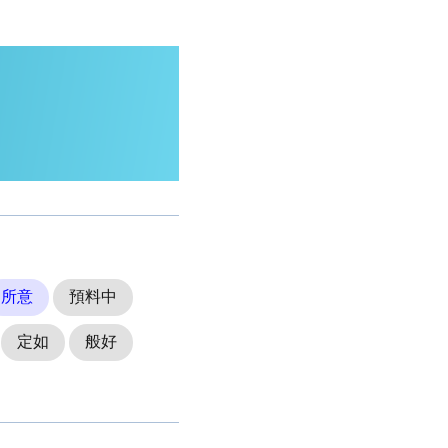
所意
預料中
定如
般好