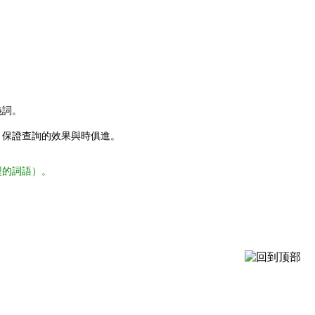
義詞。
，保證查詢的效果與時俱進。
型的詞語）。
。