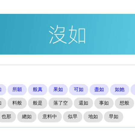
如
所願
般真
果如
可如
盡如
如她
如
料般
般是
落了空
還如
事如
想般
也那
總如
意料中
似早
地如
早如