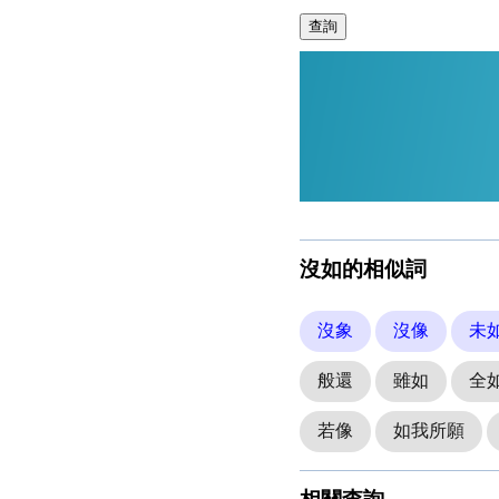
查詢
沒如的相似詞
沒象
沒像
未
般還
雖如
全
若像
如我所願