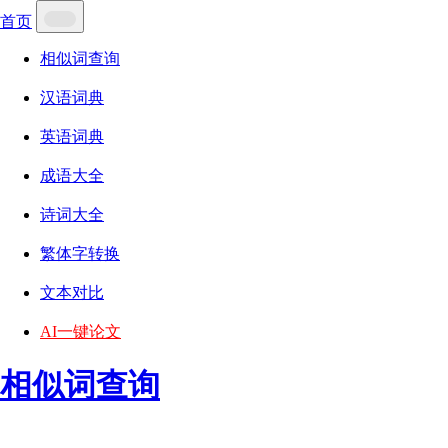
首页
相似词查询
汉语词典
英语词典
成语大全
诗词大全
繁体字转换
文本对比
AI一键论文
相似词查询