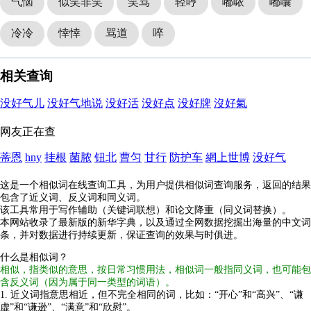
气恼
似笑非笑
笑骂
轻哼
嘟哝
嘟囔
冷冷
悻悻
骂道
啐
相关查询
没好气儿
没好气地说
没好活
没好点
没好牌
沒好氣
网友正在查
蒂恩
hny
挂根
菌脓
钮北
曹匀
甘行
防护车
網上世博
没好气
这是一个相似词在线查询工具，为用户提供相似词查询服务，返回的结果
包含了近义词、反义词和同义词。
该工具常用于写作辅助（关键词联想）和论文降重（同义词替换）。
本网站收录了最新版的新华字典，以及通过全网数据挖掘出海量的中文词
条，并对数据进行持续更新，保证查询的效果与时俱进。
什么是相似词？
相似，指类似的意思，按日常习惯用法，相似词一般指同义词，也可能包
含反义词（因为属于同一类型的词语）。
1. 近义词指意思相近，但不完全相同的词，比如：“开心”和“高兴”、“谦
虚”和“谦逊”、“满意”和“欣慰”。