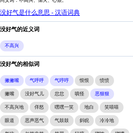
同义词：不高兴、恼火、心烦。
没好气是什么意思 - 汉语词典
没好气的近义词
不高兴
没好气的相似词
撇撇嘴
气呼呼
气哼哼
恨恨
愤愤
撇嘴
没好气儿
忿忿
嗔怪
恶狠狠
不高兴地
佯怒
嘿嘿一笑
地白
笑嘻嘻
眼道
恶声恶气
气鼓鼓
斜睨
冷冷地