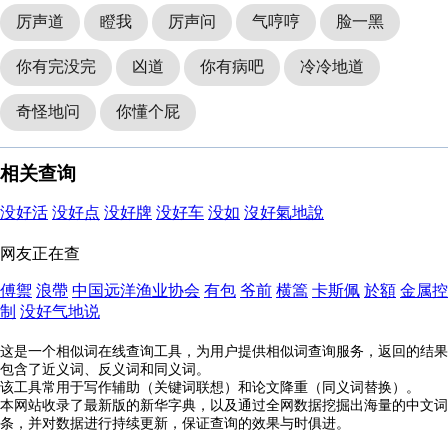
厉声道
瞪我
厉声问
气哼哼
脸一黑
你有完没完
凶道
你有病吧
冷冷地道
奇怪地问
你懂个屁
相关查询
没好活
没好点
没好牌
没好车
没如
沒好氣地說
网友正在查
傅禦
浪帶
中国远洋渔业协会
有包
爷前
横篙
卡斯佩
於額
金属控
制
没好气地说
这是一个相似词在线查询工具，为用户提供相似词查询服务，返回的结果
包含了近义词、反义词和同义词。
该工具常用于写作辅助（关键词联想）和论文降重（同义词替换）。
本网站收录了最新版的新华字典，以及通过全网数据挖掘出海量的中文词
条，并对数据进行持续更新，保证查询的效果与时俱进。