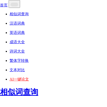
首页
相似词查询
汉语词典
英语词典
成语大全
诗词大全
繁体字转换
文本对比
AI一键论文
相似词查询