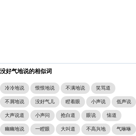
没好气地说的相似词
冷冷地说
恨恨地说
不满地说
笑骂道
不屑地说
没好气儿
瞪着眼
小声说
低声说
大声说道
小声问
抢白道
眼说
恼道
幽幽地说
一瞪眼
大叫道
不高兴地
气咻咻