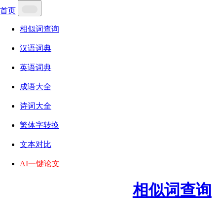
首页
相似词查询
汉语词典
英语词典
成语大全
诗词大全
繁体字转换
文本对比
AI一键论文
相似词查询