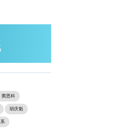
窦恩科
胡庆魁
学系