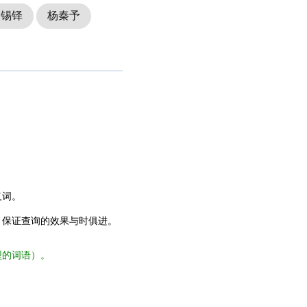
韩锡铎
杨秦予
义词。
，保证查询的效果与时俱进。
型的词语）。
。