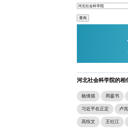
查询
河北社会科学院的相
杨倩描
周銮书
习近平在正定
卢
高恒文
王社江