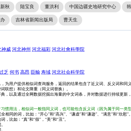
张新秋
陆宝良
董洪利
中国边疆史地研究中心
志办
吉林省新闻出版局
曹天生
北神威
河北神州
河北福彩
河北社會科學院
过乏
何书
高昂
臣輸
寿域
河北社会科学院
具，为用户提供相似词查询服务，返回的结果包含了近义词、反义词和同
键词联想）和论文降重（同义词替换）。
字典，以及通过全网数据挖掘出海量的中文词条，并对数据进行持续更新
常习惯用法，相似词一般指同义词，也可能包含反义词（因为属于同一类
全相同的词，比如：“开心”和“高兴”、“谦虚”和“谦逊”、“满意”和“欣慰”
词，比如：“真”和“假”，“美”和“丑”。
词。
词。