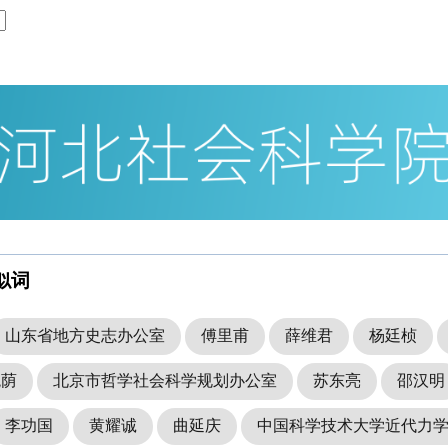
似词
山东省地方史志办公室
傅里甫
薛维君
杨廷桢
兆荫
北京市哲学社会科学规划办公室
苏东亮
邵汉明
李功国
黄耀诚
曲延庆
中国科学技术大学近代力