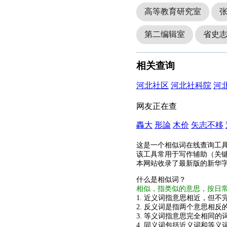
高等教育研究室
第二编辑室
省史
相关查询
河北社区
河北社科院
河
网友正在查
轟大
形論
木价
矢志不移
这是一个相似词在线查询工
该工具常用于写作辅助（关
本网站收录了最新版的新华
什么是相似词？
相似，指类似的意思，按日
1. 近义词指意思相近，但不完
2. 反义词是指两个意思相反的
3. 等义词指意思完全相同的
4. 同义词包括近义词和等义