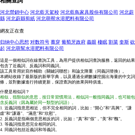
相關查詢
河北營銷中心
河北藍天駕校
河北藍鳥家具股份有限公司
河北蔚
縣
河北蔚縣剪紙
河北萌帮水溶肥料有限公司
網友正在查
归纳中心思想
对数符号
蕎穿
葡萄牙政府
義眼
棲眠
割菜
奎斯
砍
起
河北萌幫水溶肥料有限公司
這是一個相似詞在線查詢工具，為用戶提供相似詞查詢服務，返回的結果
包含了近義詞、反義詞和同義詞。
該工具常用於寫作輔助（關鍵詞聯想）和論文降重（同義詞替換）。
本網站收錄了最新版的新華字典，以及通過全網數據挖掘出海量的中文詞
條，並對數據進行持續更新，保證查詢的效果與時俱進。
什麼是相似詞？
相似，指類似的意思，按日常習慣用法，相似詞一般指同義詞，也可能包
含反義詞（因為屬於同一類型的詞語）。
1. 近義詞指意思相近，但不完全相同的詞，比如：“開心”和“高興”、“謙
虛”和“謙遜”、“滿意”和“欣慰”。
2. 反義詞是指兩個意思相反的詞，比如：“真”和“假”，“美”和“醜”。
3. 等義詞指意思完全相同的詞。
4. 同義詞包括近義詞和等義詞。