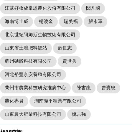
江蘇好收成韋恩農化股份有限公司
閔凡國
海南博士威
楊淩金
瑞美福
解永軍
北京世紀阿姆斯生物技術有限公司
山東省土壤肥料總站
於長志
蘇州硒穀科技有限公司
賈世兵
河北裕豐京安養殖有限公司
蘭州市農業科技研究推廣中心
陳書龍
曹寶忠
農化專員
湖南隆平種業有限公司
山東農大肥業科技有限公司
姚吉強