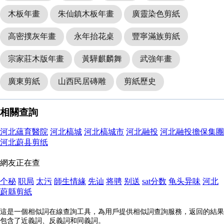
木板年畫
朱仙鎮木板年畫
廣靈染色剪紙
高密撲灰年畫
永年抬花桌
豐寧滿族剪紙
宗家莊木版年畫
黃驊麒麟舞
武強年畫
廣東剪紙
山西民居磚雕
剪紙歷史
相關查詢
河北蘊育醫院
河北槁城
河北槁城市
河北融投
河北融投擔保集團
河北蔚县剪纸
網友正在查
个秘
职局
太污
師生情緣
先讪
将骋
别送
sat分数
龟头异味
河北
蔚縣剪紙
這是一個相似詞在線查詢工具，為用戶提供相似詞查詢服務，返回的結果
包含了近義詞、反義詞和同義詞。