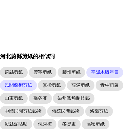
河北蔚縣剪紙的相似詞
蔚縣剪紙
豐寧剪紙
膠州剪紙
平陽木版年畫
民間藝術剪紙
無極剪紙
薩滿剪紙
青牛葫蘆
山東剪紙
張冬閣
磁州窯燒制技藝
中國民間剪紙藝術
傳統民間藝術
洛陽剪紙
浚縣泥咕咕
倪秀梅
麥燙畫
高密剪紙