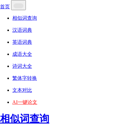
首页
相似词查询
汉语词典
英语词典
成语大全
诗词大全
繁体字转换
文本对比
AI一键论文
相似词查询