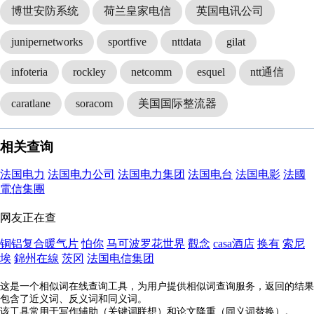
博世安防系统
荷兰皇家电信
英国电讯公司
junipernetworks
sportfive
nttdata
gilat
infoteria
rockley
netcomm
esquel
ntt通信
caratlane
soracom
美国国际整流器
相关查询
法国电力
法国电力公司
法国电力集团
法国电台
法国电影
法國
電信集團
网友正在查
铜铝复合暖气片
怕你
马可波罗花世界
觀念
casa酒店
换有
索尼
埃
錦州在線
茨冈
法国电信集团
这是一个相似词在线查询工具，为用户提供相似词查询服务，返回的结果
包含了近义词、反义词和同义词。
该工具常用于写作辅助（关键词联想）和论文降重（同义词替换）。