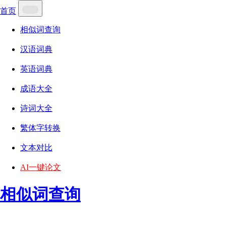
首页
相似词查询
汉语词典
英语词典
成语大全
诗词大全
繁体字转换
文本对比
AI一键论文
相似词查询