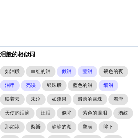
泪般的相似词
如泪般
血红的泪
似泪
莹泪
银色的夜
泪串
亮映
银珠般
蓝色的泪
细泪
映着云
未泣
如溪泉
滑落的露珠
着滢
天使的泪滴
汪泪
似眸
紫色的眼泪
漪纹
那如冰
梨瓣
静静的湖
擎满
眸下