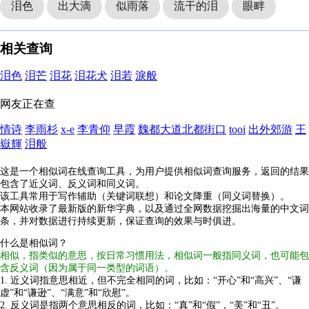
泪色
出大滴
似雨落
流干的泪
眼畔
相关查询
泪色
泪芒
泪花
泪花犬
泪若
淚般
网友正在查
情诗
李雨杉
x-e
李青仰
早霞
魏都大道北都街口
tooi
出外郊游
王
嶽輝
泪般
这是一个相似词在线查询工具，为用户提供相似词查询服务，返回的结果
包含了近义词、反义词和同义词。
该工具常用于写作辅助（关键词联想）和论文降重（同义词替换）。
本网站收录了最新版的新华字典，以及通过全网数据挖掘出海量的中文词
条，并对数据进行持续更新，保证查询的效果与时俱进。
什么是相似词？
相似，指类似的意思，按日常习惯用法，相似词一般指同义词，也可能包
含反义词（因为属于同一类型的词语）。
1. 近义词指意思相近，但不完全相同的词，比如：“开心”和“高兴”、“谦
虚”和“谦逊”、“满意”和“欣慰”。
2. 反义词是指两个意思相反的词，比如：“真”和“假”，“美”和“丑”。