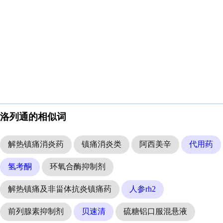
洛列通的相似词
解热镇痛消炎药
镇痛消炎类
阿西美辛
代用药
氢考酮
环氧合酶抑制剂
解热镇痛及非甾体抗炎镇痛药
人参rh2
前列腺素抑制剂
贝速清
硫糖铝口服混悬液