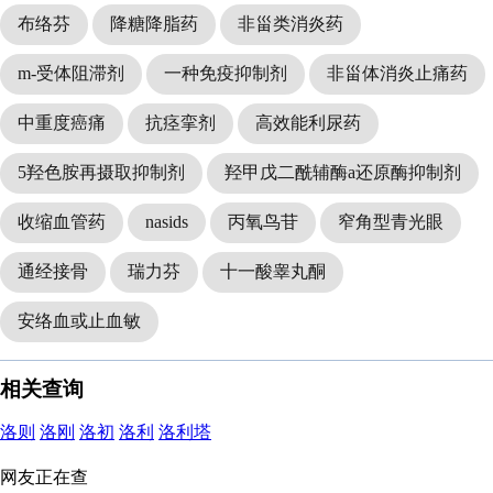
布络芬
降糖降脂药
非甾类消炎药
m-受体阻滞剂
一种免疫抑制剂
非甾体消炎止痛药
中重度癌痛
抗痉挛剂
高效能利尿药
5羟色胺再摄取抑制剂
羟甲戊二酰辅酶a还原酶抑制剂
收缩血管药
nasids
丙氧鸟苷
窄角型青光眼
通经接骨
瑞力芬
十一酸睾丸酮
安络血或止血敏
相关查询
洛则
洛刚
洛初
洛利
洛利塔
网友正在查