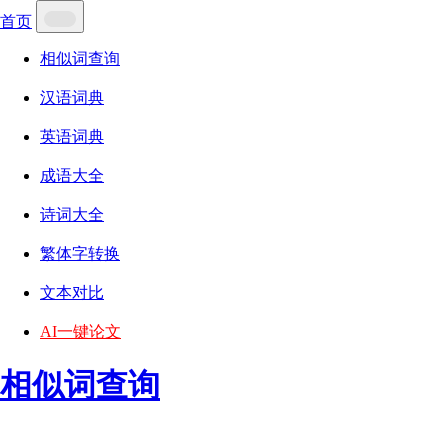
首页
相似词查询
汉语词典
英语词典
成语大全
诗词大全
繁体字转换
文本对比
AI一键论文
相似词查询