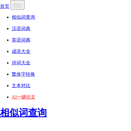
首页
相似词查询
汉语词典
英语词典
成语大全
诗词大全
繁体字转换
文本对比
AI一键论文
相似词查询