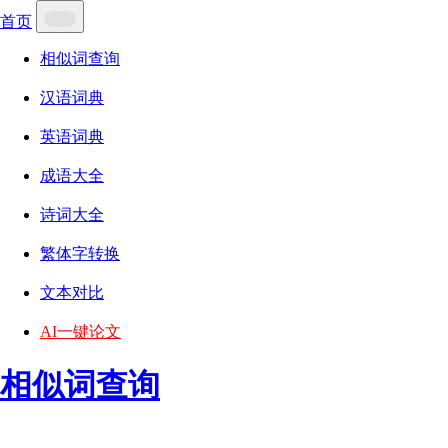
首页
相似词查询
汉语词典
英语词典
成语大全
诗词大全
繁体字转换
文本对比
AI一键论文
相似词查询