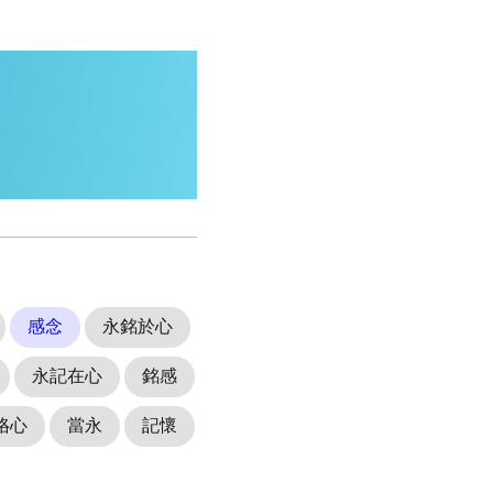
感念
永銘於心
永記在心
銘感
烙心
當永
記懷