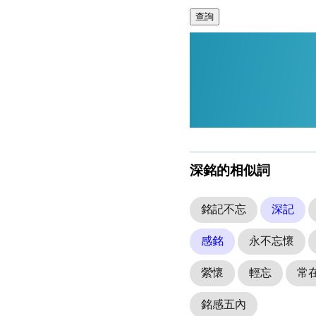
查詢
深銘的相似詞
銘記不忘
深記
感銘
永不忘懷
縈懷
輕忘
常
銘感五內