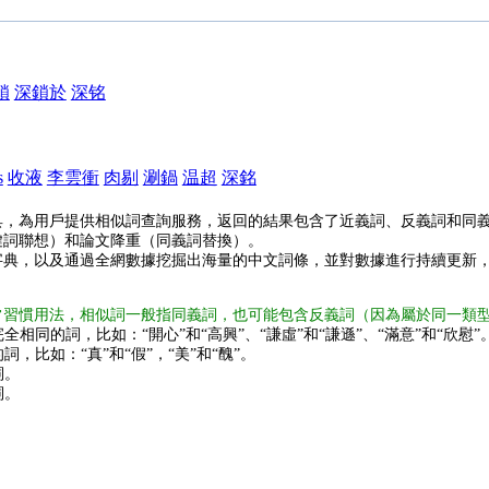
鎖
深鎖於
深铭
s
收液
李雲衝
肉剔
涮鍋
温超
深銘
具，為用戶提供相似詞查詢服務，返回的結果包含了近義詞、反義詞和同
鍵詞聯想）和論文降重（同義詞替換）。
字典，以及通過全網數據挖掘出海量的中文詞條，並對數據進行持續更新
常習慣用法，相似詞一般指同義詞，也可能包含反義詞（因為屬於同一類
全相同的詞，比如：“開心”和“高興”、“謙虛”和“謙遜”、“滿意”和“欣慰”
詞，比如：“真”和“假”，“美”和“醜”。
詞。
詞。