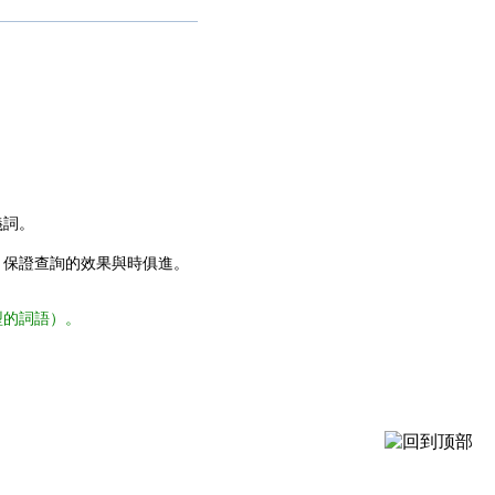
義詞。
，保證查詢的效果與時俱進。
型的詞語）。
。