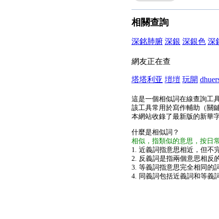
相關查詢
深銘肺腑
深銀
深銀色
深
網友正在查
塔塔利亚
塏塏
玩開
dhuer
這是一個相似詞在線查詢工
該工具常用於寫作輔助（關
本網站收錄了最新版的新華
什麼是相似詞？
相似，指類似的意思，按日
1. 近義詞指意思相近，但不完
2. 反義詞是指兩個意思相反的
3. 等義詞指意思完全相同的
4. 同義詞包括近義詞和等義