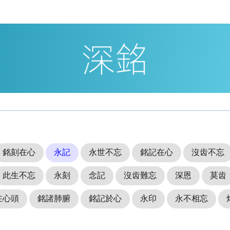
銘刻在心
永記
永世不忘
銘記在心
沒齿不忘
此生不忘
永刻
念記
沒齿難忘
深恩
莫齿
在心頭
銘諸肺腑
銘記於心
永印
永不相忘