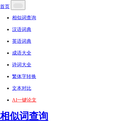
首页
相似词查询
汉语词典
英语词典
成语大全
诗词大全
繁体字转换
文本对比
AI一键论文
相似词查询