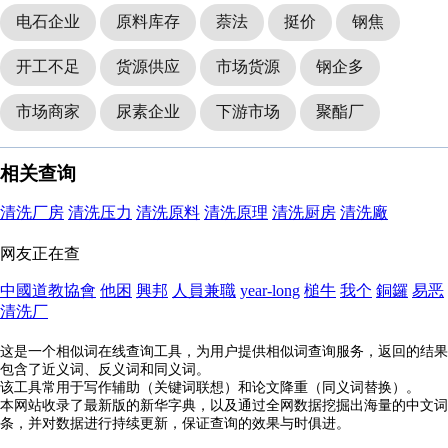
电石企业
原料库存
萘法
挺价
钢焦
开工不足
货源供应
市场货源
钢企多
市场商家
尿素企业
下游市场
聚酯厂
相关查询
清洗厂房
清洗压力
清洗原料
清洗原理
清洗厨房
清洗廠
网友正在查
中國道教協會
他困
興邦
人員兼職
year-long
槌牛
我个
銅鑼
易恶
清洗厂
这是一个相似词在线查询工具，为用户提供相似词查询服务，返回的结果
包含了近义词、反义词和同义词。
该工具常用于写作辅助（关键词联想）和论文降重（同义词替换）。
本网站收录了最新版的新华字典，以及通过全网数据挖掘出海量的中文词
条，并对数据进行持续更新，保证查询的效果与时俱进。