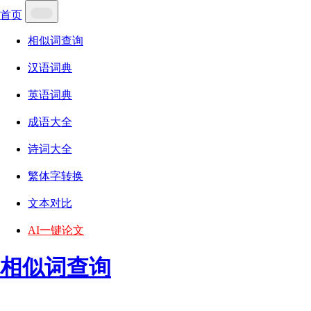
首页
相似词查询
汉语词典
英语词典
成语大全
诗词大全
繁体字转换
文本对比
AI一键论文
相似词查询