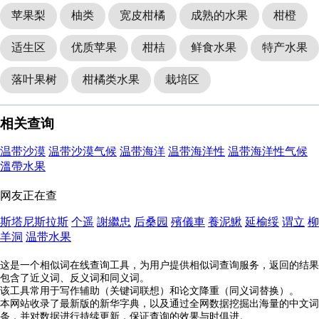
苹果梨
柚类
宽皮柑橘
成熟的水果
柑橙
适生区
优质苹果
柑桔
鲜食水果
特产水果
落叶果树
柑橘类水果
栽培区
相关查询
温带沙漠
温带沙漠气候
温带海洋
温带海洋性
温带海洋性气候
溫帶水果
网友正在查
斯塔尼斯拉斯
个遥
謝繼忠
后桑园
殯儀車
養泥鰍
延榆绥
谓立
柳
羊洞
温带水果
这是一个相似词在线查询工具，为用户提供相似词查询服务，返回的结果
包含了近义词、反义词和同义词。
该工具常用于写作辅助（关键词联想）和论文降重（同义词替换）。
本网站收录了最新版的新华字典，以及通过全网数据挖掘出海量的中文词
条，并对数据进行持续更新，保证查询的效果与时俱进。