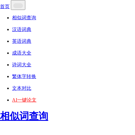
首页
相似词查询
汉语词典
英语词典
成语大全
诗词大全
繁体字转换
文本对比
AI一键论文
相似词查询