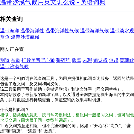
温带沙漠气候用英文怎么说 - 英语词典
相关查询
温带海洋
温带海洋性
温带海洋性气候
温带海洋气候
温带淡水观
赏鱼
溫帶沙漠氣候
网友正在查
別道
奈道
打败美帝野心狼
張碎強
馥雪
未聊
追认权
無起
青璃歎
温带沙漠气候
这是一个相似词在线查询工具，为用户提供相似词查询服务，返回的结果
包含了近义词、反义词和同义词。
该工具常用于写作辅助（关键词联想）和论文降重（同义词替换）。
本网站收录了最新版的新华字典，以及通过全网数据挖掘出海量的中文词
条，并对数据进行持续更新，保证查询的效果与时俱进。
什么是相似词？
相似，指类似的意思，按日常习惯用法，相似词一般指同义词，也可能包
含反义词（因为属于同一类型的词语）。
1. 近义词指意思相近，但不完全相同的词，比如：“开心”和“高兴”、“谦
虚”和“谦逊”、“满意”和“欣慰”。