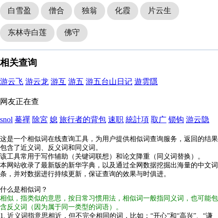
白雪盈
僧合
独翁
化霞
片云生
东林寺白莲
佛守
相关查询
游云飞
游云龙
游互
游五
游五台山日记
遊雲隱
网友正在查
snol
驀禪
除宮
媳
旅行者的背包
速职
統計項
取广
锁钩
游云隐
这是一个相似词在线查询工具，为用户提供相似词查询服务，返回的结果
包含了近义词、反义词和同义词。
该工具常用于写作辅助（关键词联想）和论文降重（同义词替换）。
本网站收录了最新版的新华字典，以及通过全网数据挖掘出海量的中文词
条，并对数据进行持续更新，保证查询的效果与时俱进。
什么是相似词？
相似，指类似的意思，按日常习惯用法，相似词一般指同义词，也可能包
含反义词（因为属于同一类型的词语）。
1. 近义词指意思相近，但不完全相同的词，比如：“开心”和“高兴”、“谦