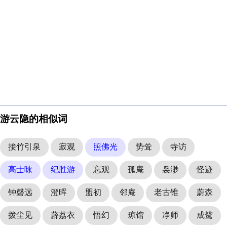
游云隐的相似词
接竹引泉
寂观
照佛光
势耸
寺访
高士咏
纪胜游
忘观
孤庵
袅渺
怪迹
钟磬远
澄晖
盟初
邻庵
老古锥
蔚森
拨尘见
薜荔衣
悟幻
琼馆
净师
成鹫