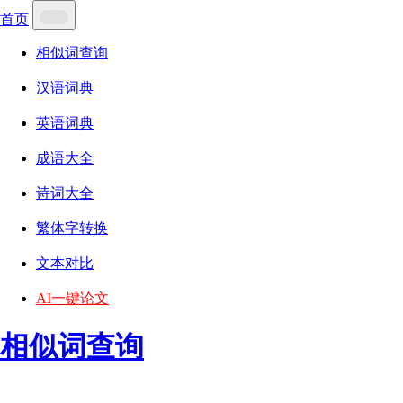
首页
相似词查询
汉语词典
英语词典
成语大全
诗词大全
繁体字转换
文本对比
AI一键论文
相似词查询