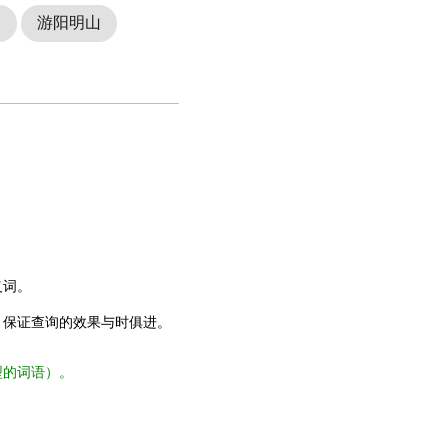
叻
游阳明山
义词。
，保证查询的效果与时俱进。
型的词语）。
。