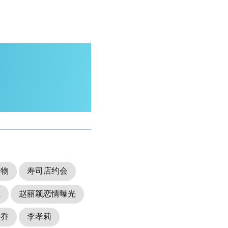
购物
寿司店约会
院
赵丽颖恋情曝光
慧乔
李孝莉