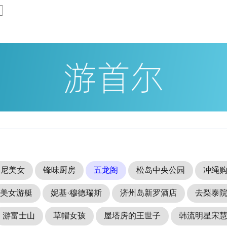
基尼美女
锋味厨房
五龙阁
松岛中央公园
冲绳
美女游艇
妮基·穆德瑞斯
济州岛新罗酒店
去梨泰
游富士山
草帽女孩
屋塔房的王世子
韩流明星宋