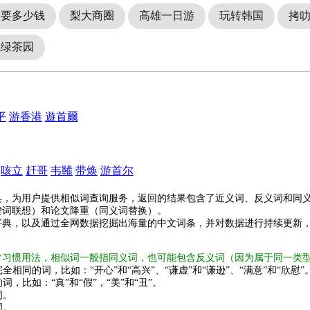
游要多少钱
梨大商圈
高雄一日游
玩转韩国
拷
城绿茶园
平
游香港
遊首爾
咳立
赶哥
韦鞴
带焕
游首尔
具，为用户提供相似词查询服务，返回的结果包含了近义词、反义词和同
键词联想）和论文降重（同义词替换）。
字典，以及通过全网数据挖掘出海量的中文词条，并对数据进行持续更新
常习惯用法，相似词一般指同义词，也可能包含反义词（因为属于同一类
全相同的词，比如：“开心”和“高兴”、“谦虚”和“谦逊”、“满意”和“欣慰”
词，比如：“真”和“假”，“美”和“丑”。
词。
词。