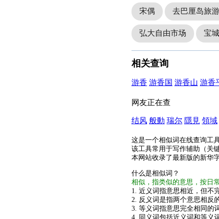
宋偶
去巴厘岛旅
弘大自由市场
宝
相关查询
游香
游香国
游香山
游香
网友正在查
结风
般動
瑞尔
隱見
領域
这是一个相似词在线查询工
该工具常用于写作辅助（关
本网站收录了最新版的新华
什么是相似词？
相似，指类似的意思，按日
1. 近义词指意思相近，但不完
2. 反义词是指两个意思相反的
3. 等义词指意思完全相同的
4. 同义词包括近义词和等义