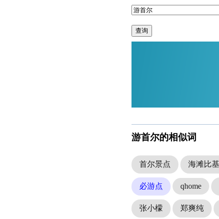
查询
游首尔的相似词
首尔景点
海滩比
必游点
qhome
张小檬
郑爽纯