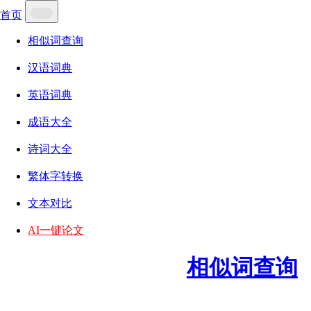
首页
相似词查询
汉语词典
英语词典
成语大全
诗词大全
繁体字转换
文本对比
AI一键论文
相似词查询