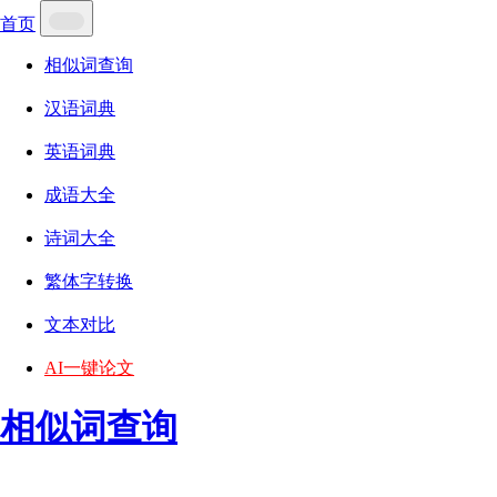
首页
相似词查询
汉语词典
英语词典
成语大全
诗词大全
繁体字转换
文本对比
AI一键论文
相似词查询