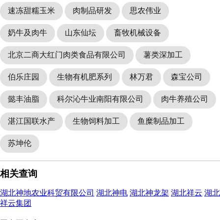
速冻甜糯玉米
肉制品研发
思农伟业
奶牛及肉牛
山东仙坛
畜牧机械设备
北京二商大红门肉类食品有限公司
薯类深加工
伯乐庄园
生物有机肥系列
林万君
森宝公司
懿丰油脂
科尔沁牛业南阳有限公司
肉牛养殖公司
湛江国联水产
生物饲料加工
鱼糜制品加工
苏坤伦
相关查询
湖北神地农业科贸有限公司
湖北神电
湖北神龙架
湖北祥云
湖北
祥云集团