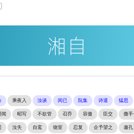
余
乘夜入
汝谈
闵已
阮集
诗退
猛思
瑾闻
昭写
不欲管
召乔
容傲
臣交
撒手
同
汝失
自鸾
饶室
忍复
企予望之
邀孔