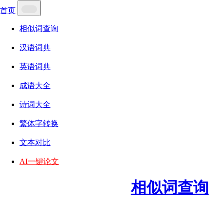
首页
相似词查询
汉语词典
英语词典
成语大全
诗词大全
繁体字转换
文本对比
AI一键论文
相似词查询