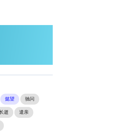
懿望
驰问
长逝
遣亲