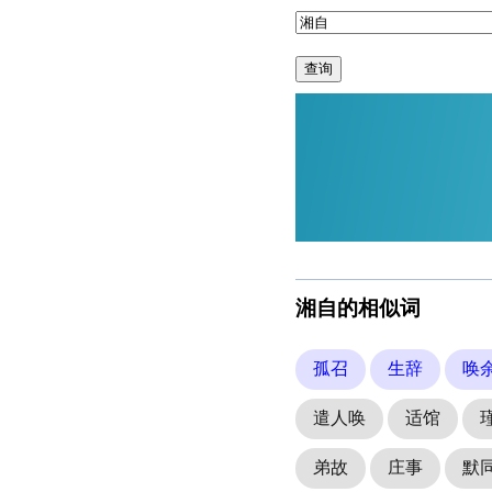
查询
湘自的相似词
孤召
生辞
唤
遣人唤
适馆
弟故
庄事
默