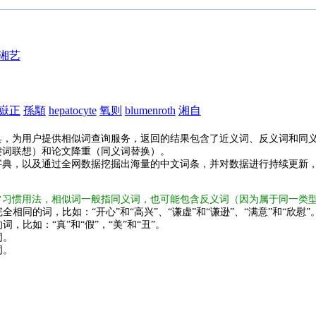
湘艺
嶽正
孫顒
hepatocyte
氧则
blumenroth
湘自
具，为用户提供相似词查询服务，返回的结果包含了近义词、反义词和同
键词联想）和论文降重（同义词替换）。
字典，以及通过全网数据挖掘出海量的中文词条，并对数据进行持续更新
常习惯用法，相似词一般指同义词，也可能包含反义词（因为属于同一类
全相同的词，比如：“开心”和“高兴”、“谦虚”和“谦逊”、“满意”和“欣慰”
词，比如：“真”和“假”，“美”和“丑”。
词。
词。