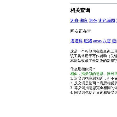
相关查询
湘舟
湘良
湘色
湘色满园
网友正在查
塔塔科
嶽諸
amas
八雷
嶽
这是一个相似词在线查询工
该工具常用于写作辅助（关
本网站收录了最新版的新华
什么是相似词？
相似，指类似的意思，按日
1. 近义词指意思相近，但不完
2. 反义词是指两个意思相反的
3. 等义词指意思完全相同的
4. 同义词包括近义词和等义