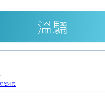
。
漢語詞典