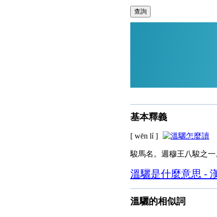
查詢
基本釋義
[ wēn lí ]
駿馬名。週穆王八駿之一
溫驪是什麼意思 - 
溫驪的相似詞