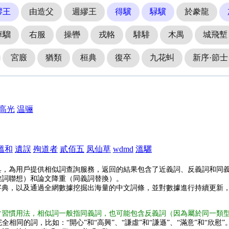
繆王
由造父
週繆王
得驥
騄驥
於豢龍
華騮
右服
操轡
戎輅
騑騑
木禺
城飛塹
宮廄
猶類
桓典
復卒
九花虯
新序·節士
高光
温骊
溫和
遺誤
殉道者
貳佰五
凤仙草
wdmd
溫驪
具，為用戶提供相似詞查詢服務，返回的結果包含了近義詞、反義詞和同
鍵詞聯想）和論文降重（同義詞替換）。
字典，以及通過全網數據挖掘出海量的中文詞條，並對數據進行持續更新
常習慣用法，相似詞一般指同義詞，也可能包含反義詞（因為屬於同一類
全相同的詞，比如：“開心”和“高興”、“謙虛”和“謙遜”、“滿意”和“欣慰”