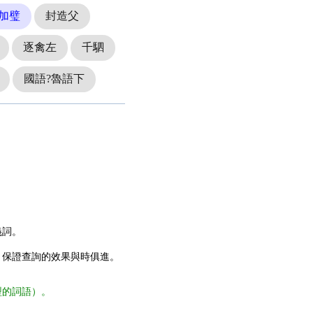
加璧
封造父
逐禽左
千駟
國語?魯語下
義詞。
，保證查詢的效果與時俱進。
型的詞語）。
。