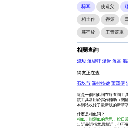
騄耳
使造父
相土作
轡策
暮宿於
王青蓋車
相關查詢
溫駿
溫駿軒
溫骨
溫高
溫
網友正在查
石圪节
遥控按键
蕭澤便
這是一個相似詞在線查詢工
該工具常用於寫作輔助（關
本網站收錄了最新版的新華
什麼是相似詞？
相似，指類似的意思，按日
1. 近義詞指意思相近，但不完