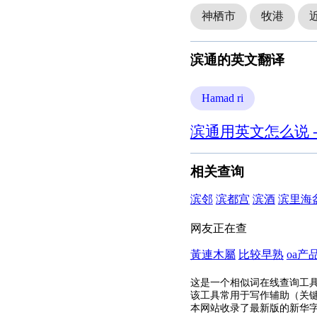
神栖市
牧港
滨通的英文翻译
Hamad ri
滨通用英文怎么说 
相关查询
滨邻
滨都宫
滨酒
滨里海
网友正在查
黃連木屬
比较早熟
oa产
这是一个相似词在线查询工
该工具常用于写作辅助（关
本网站收录了最新版的新华