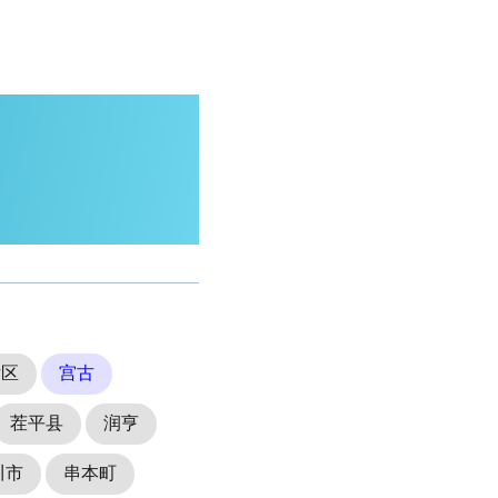
发区
宫古
茬平县
润亨
川市
串本町