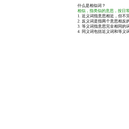
什么是相似词？
相似，指类似的意思，按日
1. 近义词指意思相近，但不完
2. 反义词是指两个意思相反的
3. 等义词指意思完全相同的
4. 同义词包括近义词和等义