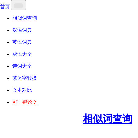
首页
相似词查询
汉语词典
英语词典
成语大全
诗词大全
繁体字转换
文本对比
AI一键论文
相似词查询