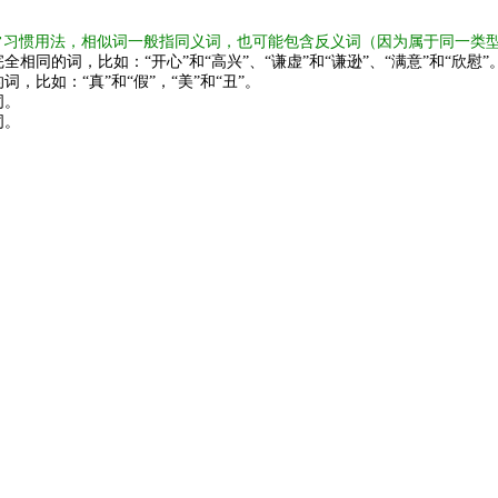
常习惯用法，相似词一般指同义词，也可能包含反义词（因为属于同一类
全相同的词，比如：“开心”和“高兴”、“谦虚”和“谦逊”、“满意”和“欣慰”
词，比如：“真”和“假”，“美”和“丑”。
词。
词。