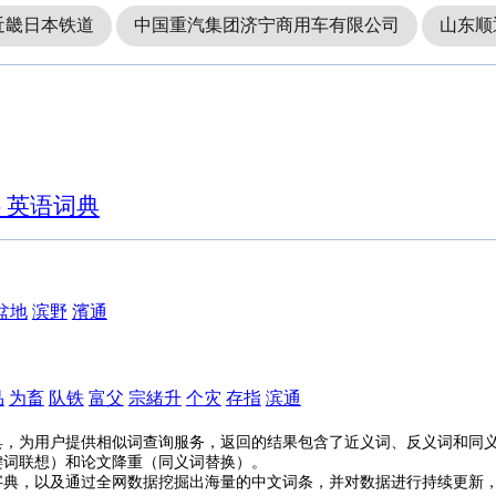
近畿日本铁道
中国重汽集团济宁商用车有限公司
山东顺
- 英语词典
盆地
滨野
濱通
品
为畜
队铁
富父
宗緒升
个灾
存指
滨通
具，为用户提供相似词查询服务，返回的结果包含了近义词、反义词和同
键词联想）和论文降重（同义词替换）。
字典，以及通过全网数据挖掘出海量的中文词条，并对数据进行持续更新