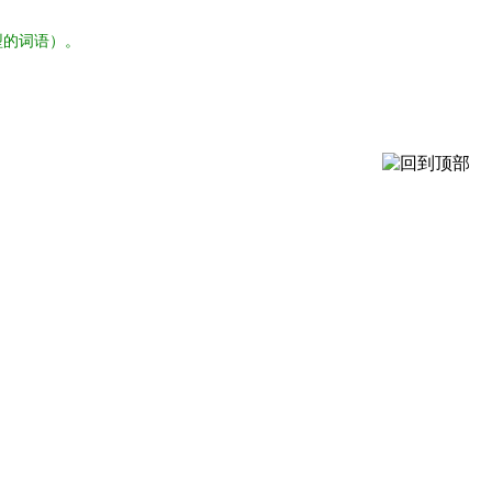
型的词语）。
。