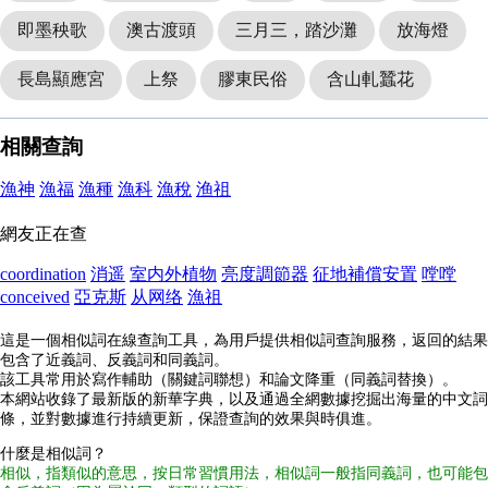
即墨秧歌
澳古渡頭
三月三，踏沙灘
放海燈
長島顯應宮
上祭
膠東民俗
含山軋蠶花
相關查詢
漁神
漁福
漁種
漁科
漁稅
渔祖
網友正在查
coordination
消遥
室内外植物
亮度調節器
征地補償安置
嘡嘡
conceived
亞克斯
从网络
漁祖
這是一個相似詞在線查詢工具，為用戶提供相似詞查詢服務，返回的結果
包含了近義詞、反義詞和同義詞。
該工具常用於寫作輔助（關鍵詞聯想）和論文降重（同義詞替換）。
本網站收錄了最新版的新華字典，以及通過全網數據挖掘出海量的中文詞
條，並對數據進行持續更新，保證查詢的效果與時俱進。
什麼是相似詞？
相似，指類似的意思，按日常習慣用法，相似詞一般指同義詞，也可能包