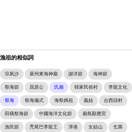
漁祖的相似詞
宗夙沙
萊州東海神廟
謝洋節
海神節
祭海節
屈原公
氏廟
韓家民俗村
李龍文化
祭海
祭海儀式
海祭媽祖
義姑
台西頭村
田橫祭海節
中國海洋文化節
廟島顯應宮
漁民節
禿尾巴李龍王
淨港
女姑山
乞壽