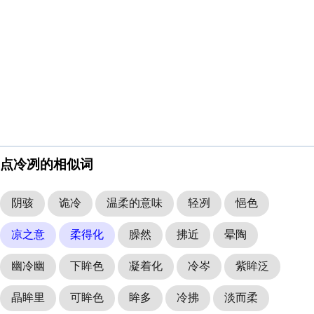
点冷冽的相似词
阴骇
诡冷
温柔的意味
轻冽
悒色
凉之意
柔得化
臊然
拂近
晕陶
幽冷幽
下眸色
凝着化
冷岑
紫眸泛
晶眸里
可眸色
眸多
冷拂
淡而柔