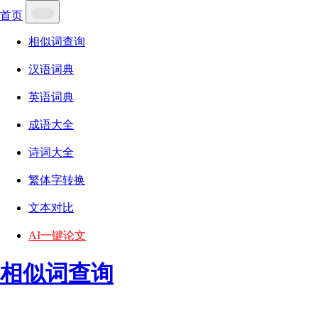
首页
相似词查询
汉语词典
英语词典
成语大全
诗词大全
繁体字转换
文本对比
AI一键论文
相似词查询