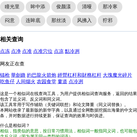
瞳光里
眸中添
俊颜漾
清哑
那冷寒
闷意
连眸底
那丝淡
风拂入
狞邪
相关查询
点冻
点净
点准
点准穴位
点凉
點冷冽
网友正在查
锚枪
華劍鋒
約巴龍火箭炮
經營杠杆和財務杠杆
大塊魔光碎片
吃鱼仔
人间烟火
农园食堂
婁道
点冷冽
这是一个相似词在线查询工具，为用户提供相似词查询服务，返回的结果
包含了近义词、反义词和同义词。
该工具常用于写作辅助（关键词联想）和论文降重（同义词替换）。
本网站收录了最新版的新华字典，以及通过全网数据挖掘出海量的中文词
条，并对数据进行持续更新，保证查询的效果与时俱进。
什么是相似词？
相似，指类似的意思，按日常习惯用法，相似词一般指同义词，也可能包
含反义词（因为属于同一类型的词语）。