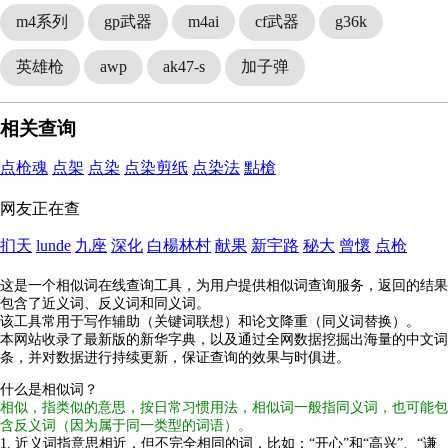
m4系列
gp武器
m4ai
cf武器
g36k
英雄枪
awp
ak47-s
加子弹
相关查询
点枪魂
点架
点染
点染剪纸
点染法
點槍
网友正在查
扪天
lunde
九座
深化
白楊林村
献果
新宇路
秘大
曾懷
点枪
这是一个相似词在线查询工具，为用户提供相似词查询服务，返回的结果
包含了近义词、反义词和同义词。
该工具常用于写作辅助（关键词联想）和论文降重（同义词替换）。
本网站收录了最新版的新华字典，以及通过全网数据挖掘出海量的中文词
条，并对数据进行持续更新，保证查询的效果与时俱进。
什么是相似词？
相似，指类似的意思，按日常习惯用法，相似词一般指同义词，也可能包
含反义词（因为属于同一类型的词语）。
1. 近义词指意思相近，但不完全相同的词，比如：“开心”和“高兴”、“谦