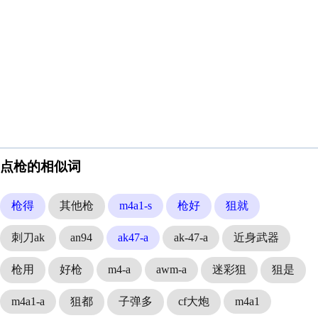
点枪的相似词
枪得
其他枪
m4a1-s
枪好
狙就
刺刀ak
an94
ak47-a
ak-47-a
近身武器
枪用
好枪
m4-a
awm-a
迷彩狙
狙是
m4a1-a
狙都
子弹多
cf大炮
m4a1