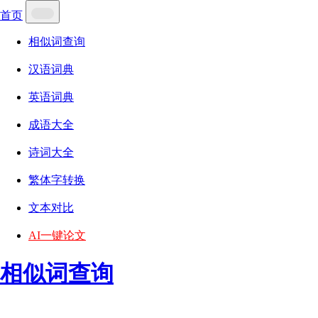
首页
相似词查询
汉语词典
英语词典
成语大全
诗词大全
繁体字转换
文本对比
AI一键论文
相似词查询