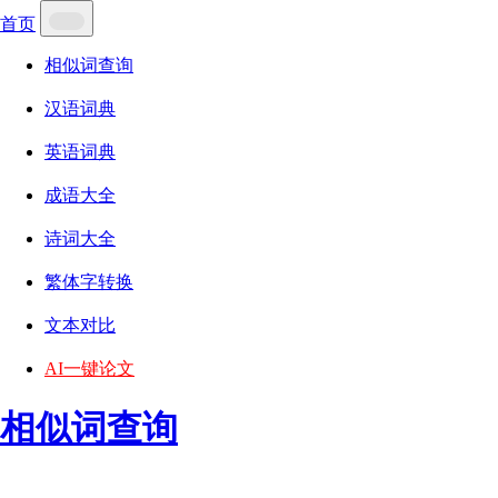
首页
相似词查询
汉语词典
英语词典
成语大全
诗词大全
繁体字转换
文本对比
AI一键论文
相似词查询