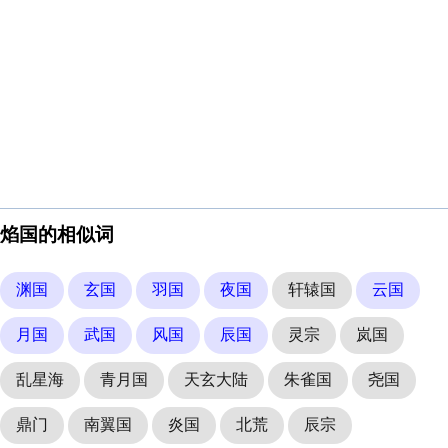
焰国的相似词
渊国
玄国
羽国
夜国
轩辕国
云国
月国
武国
风国
辰国
灵宗
岚国
乱星海
青月国
天玄大陆
朱雀国
尧国
鼎门
南翼国
炎国
北荒
辰宗