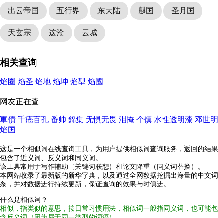
出云帝国
五行界
东大陆
麒国
圣月国
天玄宗
这沧
云城
相关查询
焰圈
焰圣
焰地
焰坤
焰型
焰國
网友正在查
軍債
千疮百孔
番帅
錦集
无惧无畏
泪掩
个镇
水性透明漆
邓世明
焰国
这是一个相似词在线查询工具，为用户提供相似词查询服务，返回的结果
包含了近义词、反义词和同义词。
该工具常用于写作辅助（关键词联想）和论文降重（同义词替换）。
本网站收录了最新版的新华字典，以及通过全网数据挖掘出海量的中文词
条，并对数据进行持续更新，保证查询的效果与时俱进。
什么是相似词？
相似，指类似的意思，按日常习惯用法，相似词一般指同义词，也可能包
含反义词（因为属于同一类型的词语）。