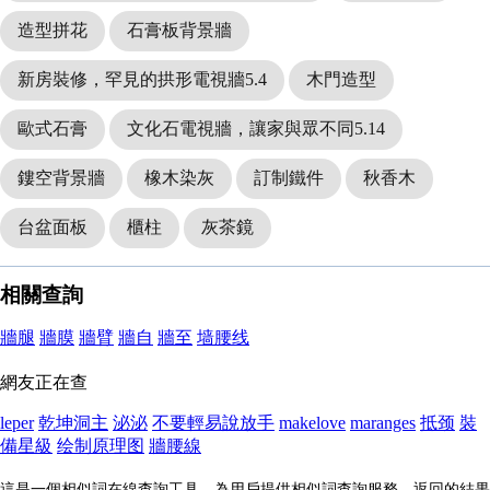
造型拼花
石膏板背景牆
新房裝修，罕見的拱形電視牆5.4
木門造型
歐式石膏
文化石電視牆，讓家與眾不同5.14
鏤空背景牆
橡木染灰
訂制鐵件
秋香木
台盆面板
櫃柱
灰茶鏡
相關查詢
牆腿
牆膜
牆臂
牆自
牆至
墙腰线
網友正在查
leper
乾坤洞主
泌泌
不要輕易說放手
makelove
maranges
抵颈
裝
備星級
绘制原理图
牆腰線
這是一個相似詞在線查詢工具，為用戶提供相似詞查詢服務，返回的結果