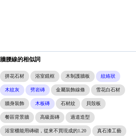
牆腰線的相似詞
拼花石材
浴室鏡框
木制護牆板
紋絡狀
木紋灰
劈岩磚
金屬裝飾線條
雪花白石材
牆身裝飾
木板磚
石材紋
貝殼板
餐區背景牆
高級面磚
過道造型
浴室櫃能用磚砌，從來不買現成的1.20
真石漆工藝