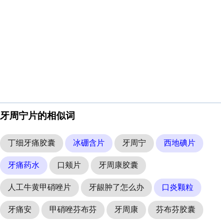
牙周宁片的相似词
丁细牙痛胶囊
冰硼含片
牙周宁
西地碘片
牙痛药水
口颊片
牙周康胶囊
人工牛黄甲硝唑片
牙龈肿了怎么办
口炎颗粒
牙痛安
甲硝唑芬布芬
牙周康
芬布芬胶囊