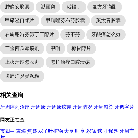
肿痛安胶囊
派丽奥
诺福丁
复方牙痛酊
甲硝唑口颊片
甲硝唑芬布芬胶囊
英太青胶囊
右旋酮洛芬氨丁三醇片
芬不芬
牙龈痛怎么办
三金西瓜霜喷剂
甲哨
糠甾醇片
上火牙疼怎么办
怎样治疗口腔溃疡
齿痛消炎灵颗粒
相关查询
牙周序列治疗
牙周康
牙周康胶囊
牙周情况
牙周感染
牙週寧片
网友正在查
市四中
東海
無簪
双子叶植物
大享
时享
彩笺
狱司
秘匙
牙周宁
片