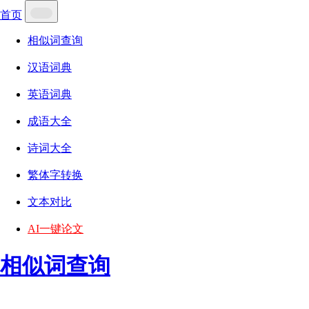
首页
相似词查询
汉语词典
英语词典
成语大全
诗词大全
繁体字转换
文本对比
AI一键论文
相似词查询