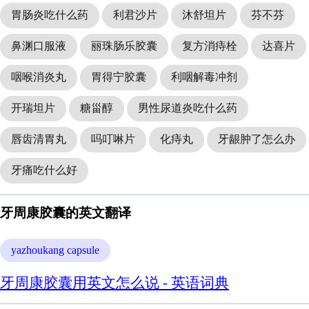
胃肠炎吃什么药
利君沙片
沐舒坦片
芬不芬
鼻渊口服液
丽珠肠乐胶囊
复方消痔栓
达喜片
咽喉消炎丸
胃得宁胶囊
利咽解毒冲剂
开瑞坦片
糖甾醇
男性尿道炎吃什么药
唇齿清胃丸
吗叮啉片
化痔丸
牙龈肿了怎么办
牙痛吃什么好
牙周康胶囊的英文翻译
yazhoukang capsule
牙周康胶囊用英文怎么说 - 英语词典