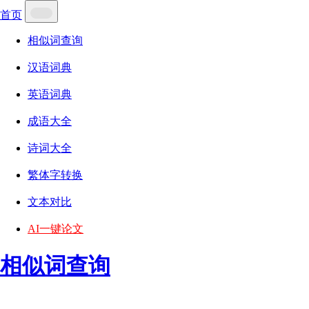
首页
相似词查询
汉语词典
英语词典
成语大全
诗词大全
繁体字转换
文本对比
AI一键论文
相似词查询