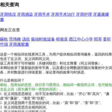
相关查询
牙周情况
牙周感染
牙周手术
牙周手术治疗
牙周护理
牙週康膠
囊
网友正在查
蘇軌
范伟峰
汤欣
振动时效设备
程俊良
西江中心小学
郅哥
姜轩
竹塌
牙周康胶囊
这是一个相似词在线查询工具，为用户提供相似词查询服务，返回的结果
包含了近义词、反义词和同义词。
该工具常用于写作辅助（关键词联想）和论文降重（同义词替换）。
本网站收录了最新版的新华字典，以及通过全网数据挖掘出海量的中文词
条，并对数据进行持续更新，保证查询的效果与时俱进。
什么是相似词？
相似，指类似的意思，按日常习惯用法，相似词一般指同义词，也可能包
含反义词（因为属于同一类型的词语）。
1. 近义词指意思相近，但不完全相同的词，比如：“开心”和“高兴”、“谦
虚”和“谦逊”、“满意”和“欣慰”。
2. 反义词是指两个意思相反的词，比如：“真”和“假”，“美”和“丑”。
3. 等义词指意思完全相同的词。
4. 同义词包括近义词和等义词。