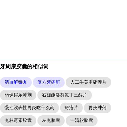
牙周康胶囊的相似词
清血解毒丸
复方牙痛酊
人工牛黄甲硝唑片
丽珠得乐冲剂
右旋酮洛芬氨丁三醇片
慢性浅表性胃炎吃什么药
痔疮片
胃炎冲剂
克林霉素胶囊
左克胶囊
一清软胶囊