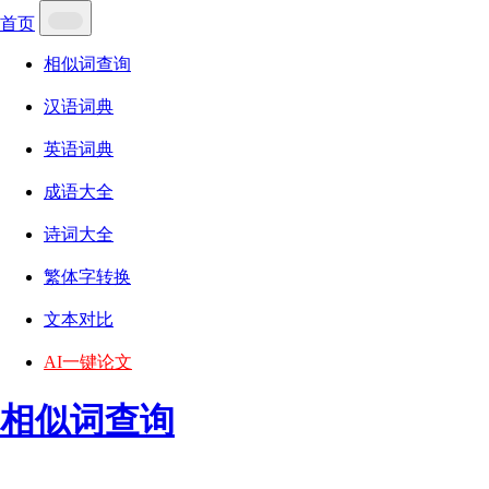
首页
相似词查询
汉语词典
英语词典
成语大全
诗词大全
繁体字转换
文本对比
AI一键论文
相似词查询