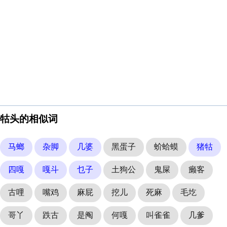
牯头的相似词
马螂
杂脚
几婆
黑蛋子
蚧蛤蟆
猪牯
四嘎
嘎斗
乜子
土狗公
鬼屎
癞客
古哩
嘴鸡
麻屁
挖儿
死麻
毛圪
哥丫
跌古
是阄
何嘎
叫雀雀
几爹