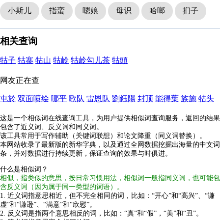
小斯儿
指蛮
嗯娘
母识
哈啷
扪子
相关查询
牯子
牯寨
牯山
牯岭
牯岭勾儿茶
牯頭
网友正在查
屯於
双面喷绘
哪平
歌队
雷恩队
劉鈺陽
封顶
能得葉
族施
牯头
这是一个相似词在线查询工具，为用户提供相似词查询服务，返回的结果
包含了近义词、反义词和同义词。
该工具常用于写作辅助（关键词联想）和论文降重（同义词替换）。
本网站收录了最新版的新华字典，以及通过全网数据挖掘出海量的中文词
条，并对数据进行持续更新，保证查询的效果与时俱进。
什么是相似词？
相似，指类似的意思，按日常习惯用法，相似词一般指同义词，也可能包
含反义词（因为属于同一类型的词语）。
1. 近义词指意思相近，但不完全相同的词，比如：“开心”和“高兴”、“谦
虚”和“谦逊”、“满意”和“欣慰”。
2. 反义词是指两个意思相反的词，比如：“真”和“假”，“美”和“丑”。