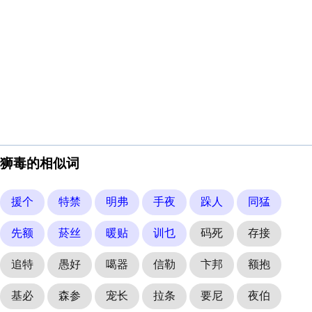
狮毒的相似词
援个
特禁
明弗
手夜
跺人
同猛
先额
菸丝
暖贴
训乜
码死
存接
追特
愚好
噶器
信勒
卞邦
额抱
基必
森参
宠长
拉条
要尼
夜伯