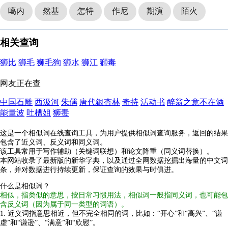
噶内
然基
怎特
作尼
期演
陌火
相关查询
狮比
狮毛
狮毛狗
狮水
狮江
獅毒
网友正在查
中国石雕
西汲河
朱偁
唐代銀杏林
奇持
活动书
醉翁之意不在酒
能量波
吐槽姐
狮毒
这是一个相似词在线查询工具，为用户提供相似词查询服务，返回的结果
包含了近义词、反义词和同义词。
该工具常用于写作辅助（关键词联想）和论文降重（同义词替换）。
本网站收录了最新版的新华字典，以及通过全网数据挖掘出海量的中文词
条，并对数据进行持续更新，保证查询的效果与时俱进。
什么是相似词？
相似，指类似的意思，按日常习惯用法，相似词一般指同义词，也可能包
含反义词（因为属于同一类型的词语）。
1. 近义词指意思相近，但不完全相同的词，比如：“开心”和“高兴”、“谦
虚”和“谦逊”、“满意”和“欣慰”。