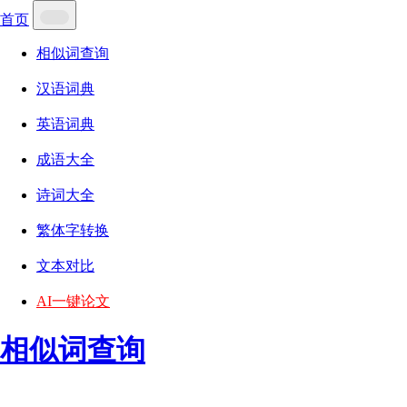
首页
相似词查询
汉语词典
英语词典
成语大全
诗词大全
繁体字转换
文本对比
AI一键论文
相似词查询