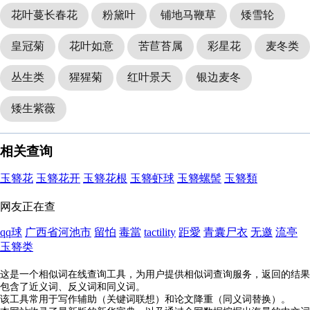
花叶蔓长春花
粉黛叶
铺地马鞭草
矮雪轮
皇冠菊
花叶如意
苦苣苔属
彩星花
麦冬类
丛生类
猩猩菊
红叶景天
银边麦冬
矮生紫薇
相关查询
玉簪花
玉簪花开
玉簪花根
玉簪虾球
玉簪螺髻
玉簪類
网友正在查
qq球
广西省河池市
留怕
毒當
tactility
距愛
青囊尸衣
无邀
流亭
玉簪类
这是一个相似词在线查询工具，为用户提供相似词查询服务，返回的结果
包含了近义词、反义词和同义词。
该工具常用于写作辅助（关键词联想）和论文降重（同义词替换）。