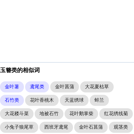
玉簪类的相似词
金叶薯
鸢尾类
金叶菖蒲
大花夏枯草
石竹类
花叶香桃木
天蓝绣球
蚌兰
大花耧斗菜
地被石竹
花叶鹅掌柴
红花绣线菊
小兔子狼尾草
西班牙鸢尾
金叶石菖蒲
观茎类