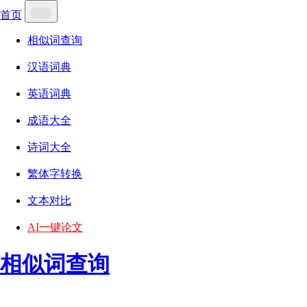
首页
相似词查询
汉语词典
英语词典
成语大全
诗词大全
繁体字转换
文本对比
AI一键论文
相似词查询